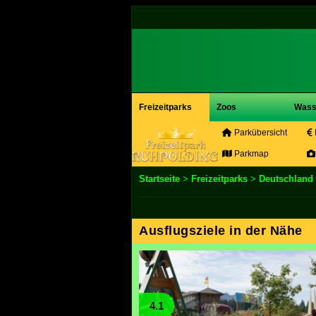
Freizeitparks
Zoos
Wass
Parkübersicht
Parkmap
Startseite
>
Freizeitparks
>
Deutschland
Ausflugsziele in der Nähe
4.1