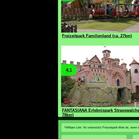
Freizeitpark Familienland (ca. 27km)
4.1
FANTASIANA Erlebnispark Strasswalche
78km)
*Affiliate Link: Ihr unterstützt Freizeitpark-Welt.de, wen