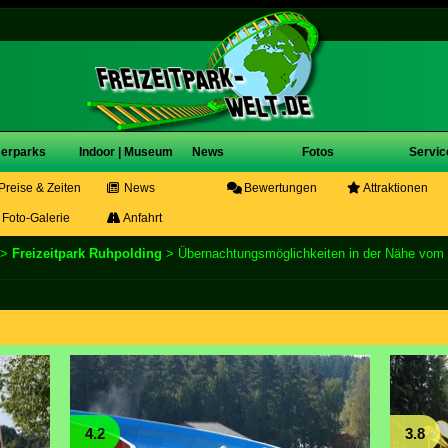
erparks
Indoor | Museum
News
Fotos
Servic
Preise & Zeiten
News
Bewertungen
Attraktionen
Foto-Galerie
Anfahrt
>
Freizeitpark Ruhpolding
> Übernachtungsmöglichkeiten in der Nähe vom F
4.2
3.8