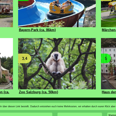
Bayern-Park (ca. 86km)
Märchen-
3.4
5
n (ca.
Zoo Salzburg (ca. 50km)
Haus der
n ihr über diesen Link bestellt. Dadurch entstehen euch keine Mehrkosten, wir erhalten durch euren Klick aber
Wartez