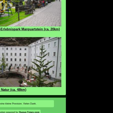
Erlebnispark Marquartstein (ca. 20km)
 Natur (ca. 48km)
 eine kleine Provision. Vielen Dank.
eiten powered by
Queue-Times.com