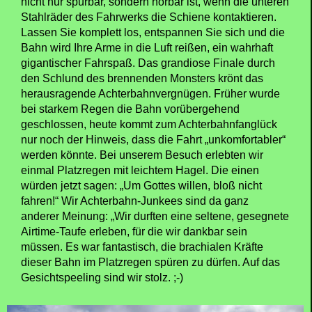
nicht nur spürbar, sondern hörbar ist, wenn die unteren
Stahlräder des Fahrwerks die Schiene kontaktieren.
Lassen Sie komplett los, entspannen Sie sich und die
Bahn wird Ihre Arme in die Luft reißen, ein wahrhaft
gigantischer Fahrspaß. Das grandiose Finale durch
den Schlund des brennenden Monsters krönt das
herausragende Achterbahnvergnügen. Früher wurde
bei starkem Regen die Bahn vorübergehend
geschlossen, heute kommt zum Achterbahnfanglück
nur noch der Hinweis, dass die Fahrt „unkomfortabler“
werden könnte. Bei unserem Besuch erlebten wir
einmal Platzregen mit leichtem Hagel. Die einen
würden jetzt sagen: „Um Gottes willen, bloß nicht
fahren!“ Wir Achterbahn-Junkees sind da ganz
anderer Meinung: „Wir durften eine seltene, gesegnete
Airtime-Taufe erleben, für die wir dankbar sein
müssen. Es war fantastisch, die brachialen Kräfte
dieser Bahn im Platzregen spüren zu dürfen. Auf das
Gesichtspeeling sind wir stolz. ;-)