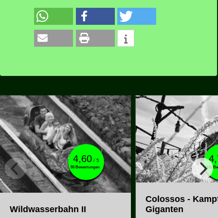
4,60
4
/ 5
55 Bewertungen
102 B
Colossos - Kampf
Giganten
Wildwasserbahn II