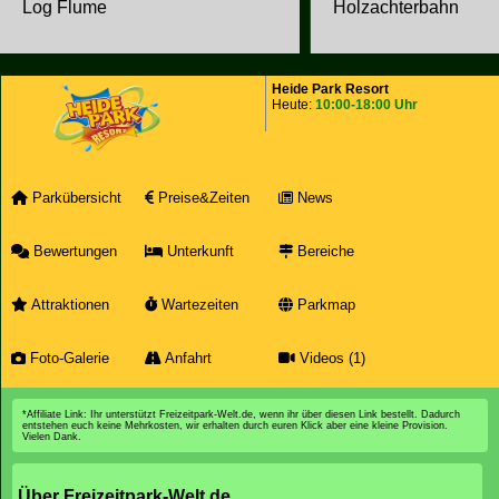
Holzachterbahn
Log Flume
Heide Park Resort
Heute:
10:00-18:00 Uhr
Parkübersicht
Preise&Zeiten
News
Bewertungen
Unterkunft
Bereiche
Attraktionen
Wartezeiten
Parkmap
Foto-Galerie
Anfahrt
Videos (1)
*Affiliate Link: Ihr unterstützt Freizeitpark-Welt.de, wenn ihr über diesen Link bestellt. Dadurch
entstehen euch keine Mehrkosten, wir erhalten durch euren Klick aber eine kleine Provision.
Vielen Dank.
Über Freizeitpark-Welt.de