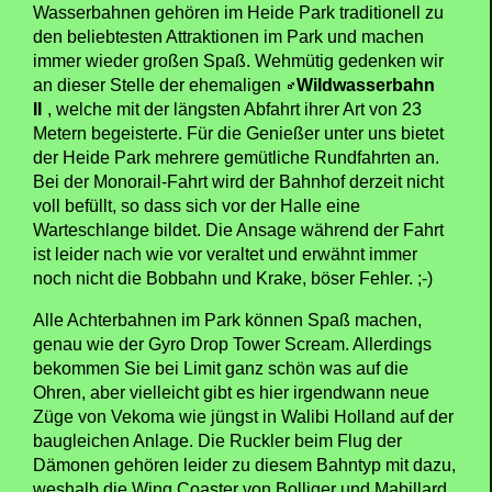
Wasserbahnen gehören im Heide Park traditionell zu
den beliebtesten Attraktionen im Park und machen
immer wieder großen Spaß. Wehmütig gedenken wir
an dieser Stelle der ehemaligen
Wildwasserbahn
II
, welche mit der längsten Abfahrt ihrer Art von 23
Metern begeisterte. Für die Genießer unter uns bietet
der Heide Park mehrere gemütliche Rundfahrten an.
Bei der Monorail-Fahrt wird der Bahnhof derzeit nicht
voll befüllt, so dass sich vor der Halle eine
Warteschlange bildet. Die Ansage während der Fahrt
ist leider nach wie vor veraltet und erwähnt immer
noch nicht die Bobbahn und Krake, böser Fehler. ;-)
Alle Achterbahnen im Park können Spaß machen,
genau wie der Gyro Drop Tower Scream. Allerdings
bekommen Sie bei Limit ganz schön was auf die
Ohren, aber vielleicht gibt es hier irgendwann neue
Züge von Vekoma wie jüngst in Walibi Holland auf der
baugleichen Anlage. Die Ruckler beim Flug der
Dämonen gehören leider zu diesem Bahntyp mit dazu,
weshalb die Wing Coaster von Bolliger und Mabillard