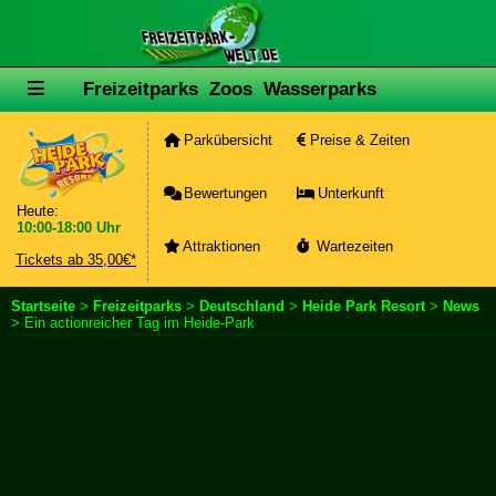
Freizeitparks
Zoos
Wasserparks
Parkübersicht
Preise & Zeiten
Bewertungen
Unterkunft
Heute:
10:00-18:00 Uhr
Attraktionen
Wartezeiten
Tickets ab 35,00€*
Startseite
>
Freizeitparks
>
Deutschland
>
Heide Park Resort
>
News
> Ein actionreicher Tag im Heide-Park