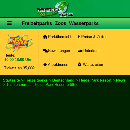
Freizeitparks
Zoos
Wasserparks
Parkübersicht
Preise & Zeiten
Bewertungen
Unterkunft
Heute:
10:00-18:00 Uhr
Attraktionen
Wartezeiten
Tickets ab 35,00€*
Startseite
>
Freizeitparks
>
Deutschland
>
Heide Park Resort
>
News
> Testzentrum am Heide Park Resort eröffnet