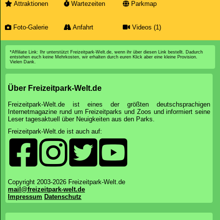
Attraktionen
Wartezeiten
Parkmap
Foto-Galerie
Anfahrt
Videos (1)
*Affiliate Link: Ihr unterstützt Freizeitpark-Welt.de, wenn ihr über diesen Link bestellt. Dadurch
entstehen euch keine Mehrkosten, wir erhalten durch euren Klick aber eine kleine Provision.
Vielen Dank.
Über Freizeitpark-Welt.de
Freizeitpark-Welt.de ist eines der größten deutschsprachigen
Internetmagazine rund um Freizeitparks und Zoos und informiert seine
Leser tagesaktuell über Neuigkeiten aus den Parks.
Freizeitpark-Welt.de ist auch auf:
Copyright 2003-2026 Freizeitpark-Welt.de
mail@freizeitpark-welt.de
Impressum
Datenschutz