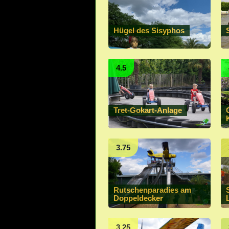
Hügel des Sisyphos
4.5
Tret-Gokart-Anlage
3.75
Rutschenparadies am
Doppeldecker
3.25