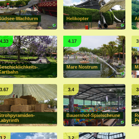
Südsee-Wachturm
Helikopter
A
4.33
4.17
3
Geschicklichkeits-
Mare Nostrum
M
Kartbahn
3.67
3.4
3
Strohpyramiden-
Bauernhof-Spielscheune
R
Labyrinth
P
3.2
3.2