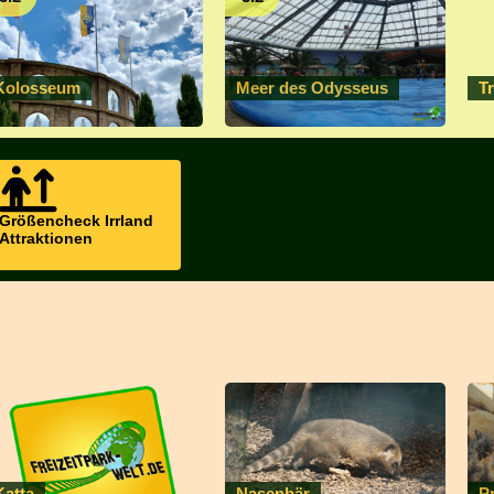
Kolosseum
Meer des Odysseus
T
Größencheck Irrland
Attraktionen
Katta
Nasenbär
P