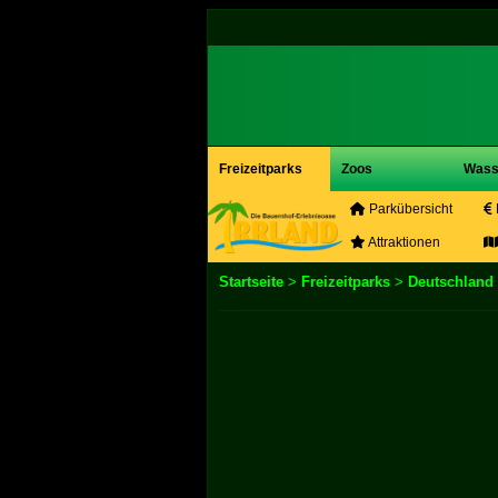
Freizeitparks
Zoos
Wass
Parkübersicht
Attraktionen
Startseite
>
Freizeitparks
>
Deutschland