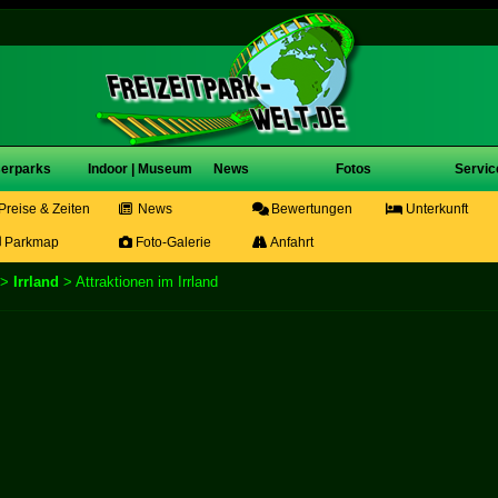
erparks
Indoor | Museum
News
Fotos
Servic
Preise & Zeiten
News
Bewertungen
Unterkunft
Parkmap
Foto-Galerie
Anfahrt
>
Irrland
> Attraktionen im Irrland