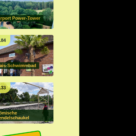
irport Power-Tower
.84
ais-Schwimmbad
.33
ömische
endelschaukel