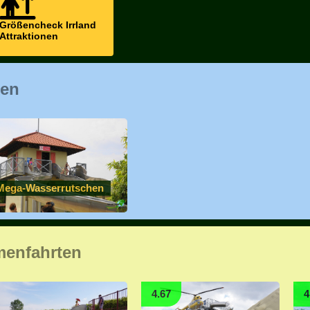
Größencheck Irrland
Attraktionen
hen
Mega-Wasserrutschen
menfahrten
4.67
4