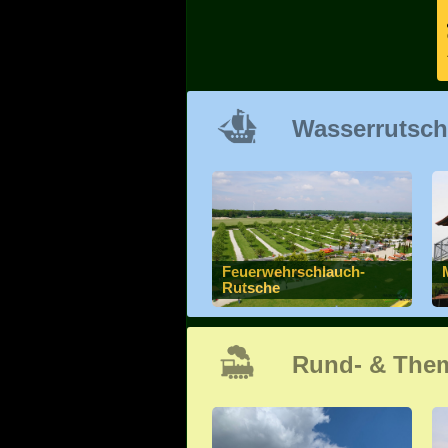
Wasserrutsc
Feuerwehrschlauch-
Rutsche
Rund- & The