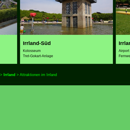
Irrland-Süd
Irrl
Kolosseum
Airpor
Tret-Gokart-Anlage
Fernw
>
Irrland
> Attraktionen im Irrland