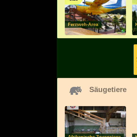
Fernweh-Area
Säugetiere
Afrikanische Zwergziege