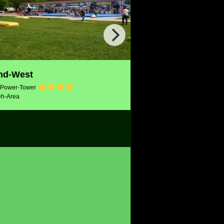
and-West
t Power-Tower
eh-Area