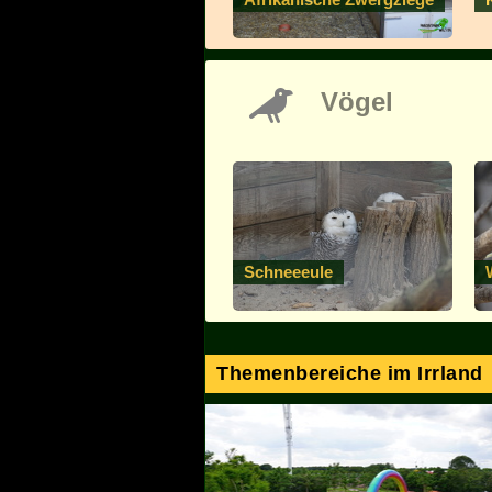
Vögel
Schneeeule
Themenbereiche im Irrland