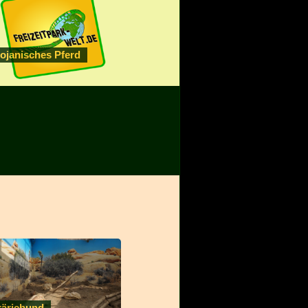
rojanisches Pferd
räriehund