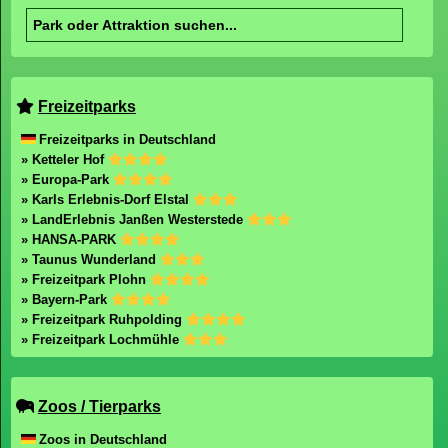
Freizeitparks
Freizeitparks in Deutschland
» Ketteler Hof
» Europa-Park
» Karls Erlebnis-Dorf Elstal
» LandErlebnis Janßen Westerstede
» HANSA-PARK
» Taunus Wunderland
» Freizeitpark Plohn
» Bayern-Park
» Freizeitpark Ruhpolding
» Freizeitpark Lochmühle
Zoos / Tierparks
Zoos in Deutschland