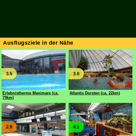
Ausflugsziele in der Nähe
3.5
3.6
Erlebnistherme Maximare (ca.
Atlantis Dorsten (ca. 22km)
79km)
2.9
4.1