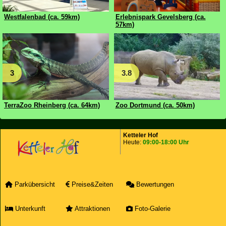
Westfalenbad (ca. 59km)
Erlebnispark Gevelsberg (ca.
57km)
3
3.8
TerraZoo Rheinberg (ca. 64km)
Zoo Dortmund (ca. 50km)
Ketteler Hof
Heute:
09:00-18:00 Uhr
Parkübersicht
Preise&Zeiten
Bewertungen
Unterkunft
Attraktionen
Foto-Galerie