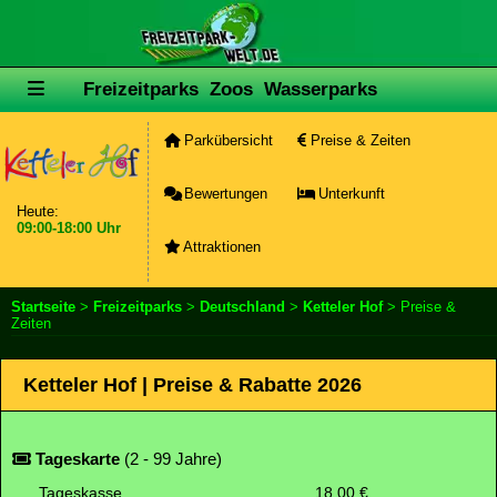
Freizeitparks
Zoos
Wasserparks
Parkübersicht
Preise & Zeiten
Bewertungen
Unterkunft
Heute:
09:00-18:00 Uhr
Attraktionen
Startseite
>
Freizeitparks
>
Deutschland
>
Ketteler Hof
> Preise &
Zeiten
Ketteler Hof | Preise & Rabatte 2026
Tageskarte
(2 - 99 Jahre)
Tageskasse
18.00 €