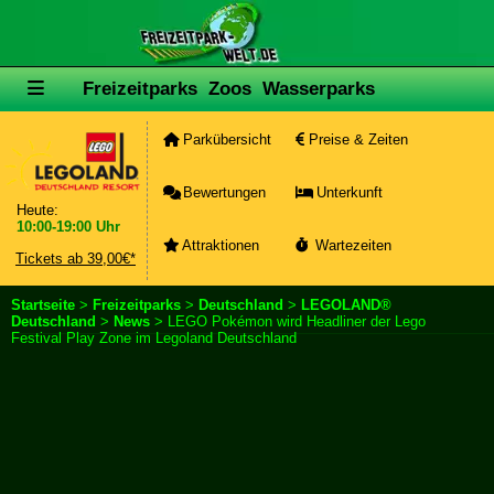
Freizeitparks
Zoos
Wasserparks
Parkübersicht
Preise & Zeiten
Bewertungen
Unterkunft
Heute:
10:00-19:00 Uhr
Attraktionen
Wartezeiten
Tickets ab 39,00€*
Startseite
>
Freizeitparks
>
Deutschland
>
LEGOLAND®
Deutschland
>
News
> LEGO Pokémon wird Headliner der Lego
Festival Play Zone im Legoland Deutschland