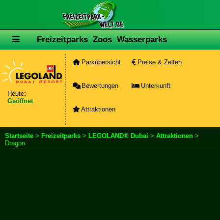
Freizeitparks
Zoos
Wasserparks
Parkübersicht
Preise & Zeiten
Bewertungen
Unterkunft
Heute:
Geöffnet
Attraktionen
Startseite
>
Freizeitparks
>
LEGOLAND® Dubai
>
Attraktionen
>
Dragon