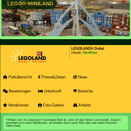
LEGO®-MINILAND
LEGOLAND® Dubai
Heute:
Geöffnet
Parkübersicht
Preise&Zeiten
News
Bewertungen
Unterkunft
Bereiche
Attraktionen
Foto-Galerie
Anfahrt
*Affiliate Link: Ihr unterstützt Freizeitpark-Welt.de, wenn ihr über diesen Link bestellt. Dadurch
entstehen euch keine Mehrkosten, wir erhalten durch euren Klick aber eine kleine Provision.
Vielen Dank.