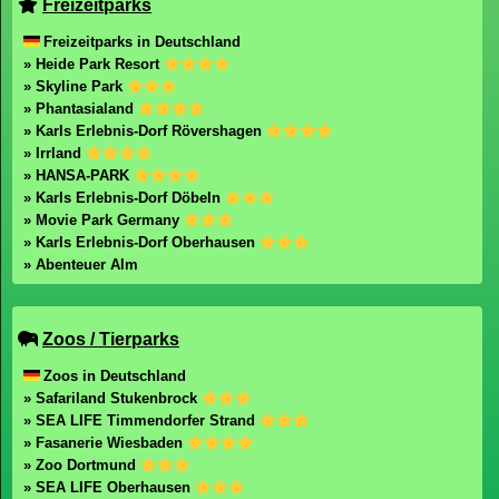
Freizeitparks
Freizeitparks in Deutschland
» Heide Park Resort
» Skyline Park
» Phantasialand
» Karls Erlebnis-Dorf Rövershagen
» Irrland
» HANSA-PARK
» Karls Erlebnis-Dorf Döbeln
» Movie Park Germany
» Karls Erlebnis-Dorf Oberhausen
» Abenteuer Alm
Zoos / Tierparks
Zoos in Deutschland
» Safariland Stukenbrock
» SEA LIFE Timmendorfer Strand
» Fasanerie Wiesbaden
» Zoo Dortmund
» SEA LIFE Oberhausen