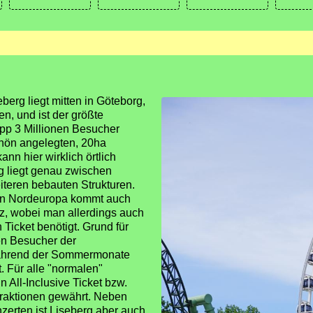
berg liegt mitten in Göteborg,
n, und ist der größte
app 3 Millionen Besucher
hön angelegten, 20ha
nn hier wirklich örtlich
 liegt genau zwischen
teren bebauten Strukturen.
 in Nordeuropa kommt auch
tz, wobei man allerdings auch
Ticket benötigt. Grund für
en Besucher der
während der Sommermonate
t. Für alle "normalen"
 All-Inclusive Ticket bzw.
traktionen gewährt. Neben
erten ist Liseberg aber auch