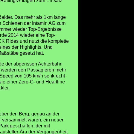
r Rafting-Anlagen zum Einsatz
Balder. Das mehr als 1km lange
en Schienen der Intamin AG zum
s immer wieder Top-Ergebnisse
rde 2014 wieder eine Top-
K Rides und nutzt die komplette
eines der Highlights. Und
Maßstäbe gesetzt hat.
nde der abgerissen Achterbahn
98 werden den Passagieren mehr
m Speed von 105 km/h senkrecht
ie einer Zero-G- und Heartline
kler.
benden Berg, genau an der
er versammelt waren, ein neuer
ark geschaffen, der mit
austeller-Ära der Vergangenheit