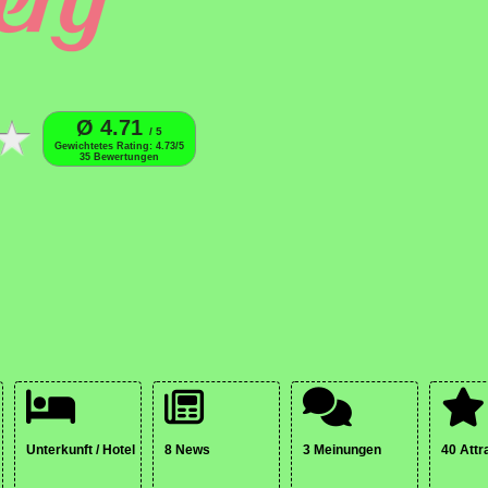
Ø 4.71
/ 5
Gewichtetes Rating: 4.73/5
35 Bewertungen
Unterkunft / Hotel
8 News
3 Meinungen
40 Attr