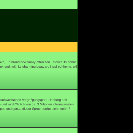
e) - a brand new family attraction - makes its debut.
ank and, with its charming boatyard inspired theme, will
n schwedischen Vergn?gungspark Liseberg seit
nd wird j?hrlich von ca. 3 Millionen internationalen
uppe und genau dieser Spruch sollte sich noch h?