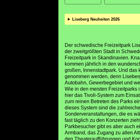
Liseberg Neuheiten 2026
Der schwedische Freizeitpark Lise
der zweitgrößten Stadt in Schwede
Freizeitpark in Skandinavien. Kn
kommen jährlich in den wundersc
großen, Innenstadtpark. Und das ka
genommen werden, denn Liseberg
Autobahn, Gewerbegebiet und wei
Wie in den meisten Freizeitparks
hier das Tivoli-System zum Einsa
zum reinen Betreten des Parks ein 
dieses System sind die zahlreich
Sonderveranstaltungen, die es 
fast täglich zu den Konzerten zieh
Parkbesucher gibt es aber auch ein
Armband, das Zugang zu allen At
den Theateraufführungen und Konz