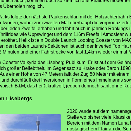
natürlich auch, kommen doch so ziemlich alle Features moderne
s Überholen möglich.
arks folgte der nächste Paukenschlag mit der Holzachterbahn 
ntworfen, wobei zum zweiten Mal überhaupt die vorproduziert
über jeden Zweifel erhaben und fährt auch in jährlich Ranking
Thrillrides wie Uppswinget und dem 116m Freefall Atmosfear wu
röffnet. Helix ist ein Double Launch Looping Coaster von MAC
en den beiden Launch-Sektionen ist auch der Inverted Top Hat 
st 2 Minuten und einer Fahrstrecke von fast 1,4km wieder einmal 
e Coaster Valkyria das Liseberg Publikum. Er ist auf dem Gelä
ich großer Beliebtheit. Im Gegensatz zu Krake oder Baron 18
 Aus einer Höhe von 47 Metern fällt der Zug 50 Meter mit eine
b und durchläuft drei Inversionen in Form eines Immelmanns sow
typisch B&M, das heißt kraftvoll, jedoch dennoch sanft ohne Ruc
en Lisebergs
2020 wurde auf dem namensge
Stelle wo bisher viele Klassik
Bereich mit dem Namen Luna P
nostalgischem Flair an die Sch