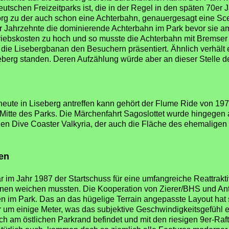
utschen Freizeitparks ist, die in der Regel in den späten 70er 
org zu der auch schon eine Achterbahn, genauergesagt eine Sce
r Jahrzehnte die dominierende Achterbahn im Park bevor sie a
riebskosten zu hoch und so musste die Achterbahn mit Bremser l
 die Lisebergbanan den Besuchern präsentiert. Ähnlich verhält e
iseberg standen. Deren Aufzählung würde aber an dieser Stelle
heute in Liseberg antreffen kann gehört der Flume Ride von 19
r Mitte des Parks. Die Märchenfahrt Sagoslottet wurde hingege
en Dive Coaster Valkyria, der auch die Fläche des ehemaligen
en
 im Jahr 1987 der Startschuss für eine umfangreiche Reattrakti
bahnen weichen mussten. Die Kooperation von Zierer/BHS und An
en im Park. Das an das hügelige Terrain angepasste Layout hat
 um einige Meter, was das subjektive Geschwindigkeitsgefühl 
sich am östlichen Parkrand befindet und mit den riesigen 9er-Ra