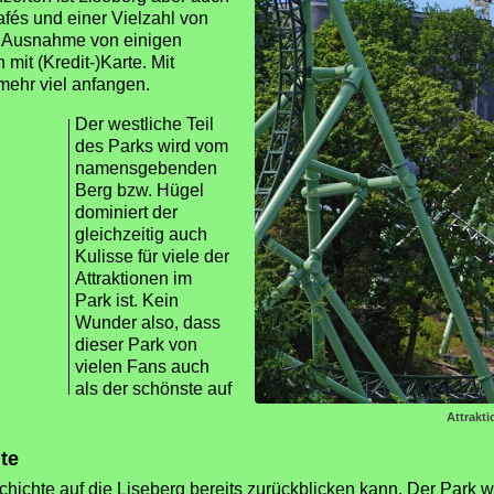
afés und einer Vielzahl von
it Ausnahme von einigen
it (Kredit-)Karte. Mit
mehr viel anfangen.
Der westliche Teil
des Parks wird vom
namensgebenden
Berg bzw. Hügel
dominiert der
gleichzeitig auch
Kulisse für viele der
Attraktionen im
Park ist. Kein
Wunder also, dass
dieser Park von
vielen Fans auch
als der schönste auf
Attrakt
te
chichte auf die Liseberg bereits zurückblicken kann. Der Park w