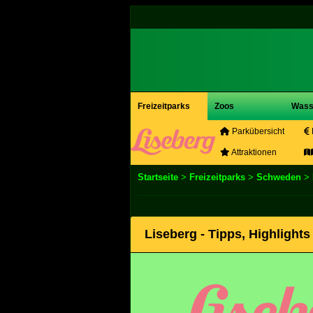
Freizeitparks
Zoos
Wass
Parkübersicht
Attraktionen
Startseite
>
Freizeitparks
>
Schweden
>
Liseberg - Tipps, Highlight