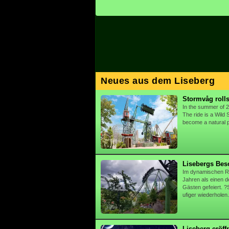
Neues aus dem Liseberg
Stormvåg rolls
In the summer of 2
The ride is a Wild 
become a natural 
Lisebergs Beso
Im dynamischen Ra
Jahren als einen de
Gästen gefeiert. ?
ufiger wiederholen.
Liseberg eröff