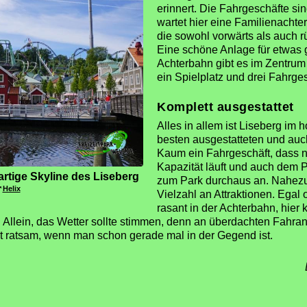
erinnert. Die Fahrgeschäfte si
wartet hier eine Familienacht
die sowohl vorwärts als auch r
Eine schöne Anlage für etwas 
Achterbahn gibt es im Zentrum 
ein Spielplatz und drei Fahrges
Komplett ausgestattet
Alles in allem ist Liseberg im
besten ausgestatteten und auch
Kaum ein Fahrgeschäft, dass n
Kapazität läuft und auch dem 
gartige Skyline des Liseberg
zum Park durchaus an. Nahezu 
Helix
Vielzahl an Attraktionen. Egal
rasant in der Achterbahn, hier
. Allein, das Wetter sollte stimmen, denn an überdachten Fahra
t ratsam, wenn man schon gerade mal in der Gegend ist.