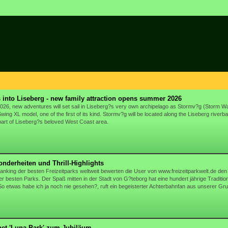
 into Liseberg - new family attraction opens summer 2026
026, new adventures will set sail in Liseberg?s very own archipelago as Stormv?g (Storm Wav
Swing XL model, one of the first of its kind. Stormv?g will be located along the Liseberg riverb
part of Liseberg?s beloved West Coast area.
nderheiten und Thrill-Highlights
nking der besten Freizeitparks weltweit bewerten die User von www.freizeitparkwelt.de de
r besten Parks. Der Spaß mitten in der Stadt von G?teborg hat eine hundert jährige Tradition u
So etwas habe ich ja noch nie gesehen?, ruft ein begeisterter Achterbahnfan aus unserer Gr
net 'Luna Park' zum Jubiläum