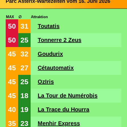
Parc Astérix-Wartezeiten vom 16. Juni 2026
MAX
∅
Attraktion
50
31
Toutatis
50
25
Tonnerre 2 Zeus
45
32
Goudurix
45
27
Cétautomatix
45
25
OzIris
45
18
La Tour de Numérobis
40
19
La Trace du Hourra
35
23
Menhir Express