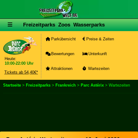
Freizeitparks
Zoos
Wasserparks
Parkübersicht
Preise & Zeiten
Bewertungen
Unterkunft
Heute:
10:00-22:00 Uhr
Attraktionen
Wartezeiten
Tickets ab 54,40€*
Startseite
>
Freizeitparks
>
Frankreich
>
Parc Astérix
> Wartezeiten