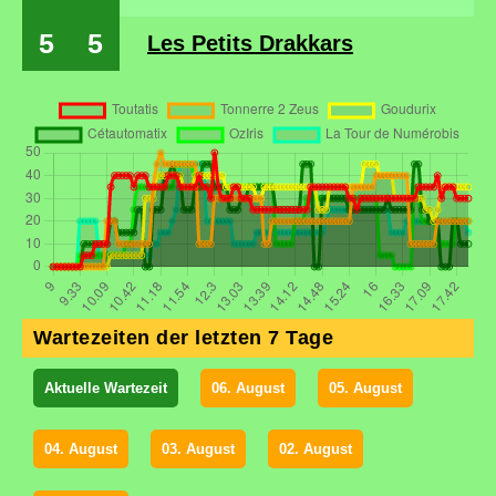
5
5
Les Petits Drakkars
Wartezeiten der letzten 7 Tage
Aktuelle Wartezeit
06. August
05. August
04. August
03. August
02. August