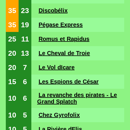
35
23
Discobélix
35
19
Pégase Express
25
11
Romus et Rapidus
20
13
Le Cheval de Troie
20
7
Le Vol dIcare
15
6
Les Espions de César
La revanche des pirates - Le
10
6
Grand Splatch
10
5
Chez Gyrofolix
10
5
La Rivière dElis