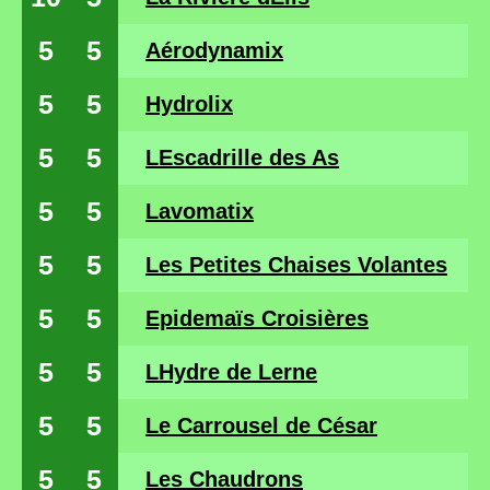
5
5
Aérodynamix
5
5
Hydrolix
5
5
LEscadrille des As
5
5
Lavomatix
5
5
Les Petites Chaises Volantes
5
5
Epidemaïs Croisières
5
5
LHydre de Lerne
5
5
Le Carrousel de César
5
5
Les Chaudrons