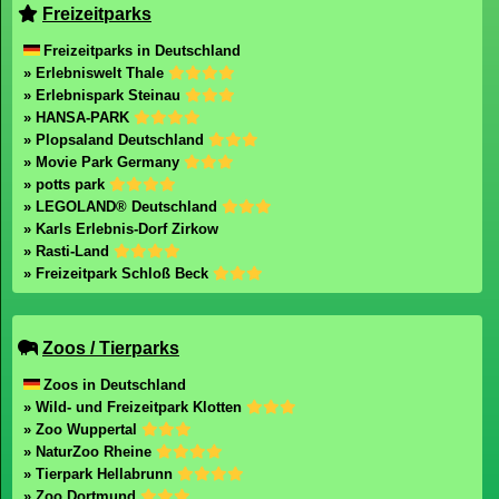
Freizeitparks
Freizeitparks in Deutschland
» Erlebniswelt Thale
» Erlebnispark Steinau
» HANSA-PARK
» Plopsaland Deutschland
» Movie Park Germany
» potts park
» LEGOLAND® Deutschland
» Karls Erlebnis-Dorf Zirkow
» Rasti-Land
» Freizeitpark Schloß Beck
Zoos / Tierparks
Zoos in Deutschland
» Wild- und Freizeitpark Klotten
» Zoo Wuppertal
» NaturZoo Rheine
» Tierpark Hellabrunn
» Zoo Dortmund