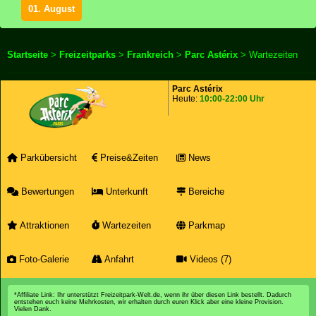
01. August
Startseite
>
Freizeitparks
>
Frankreich
>
Parc Astérix
> Wartezeiten
Parc Astérix
Heute:
10:00-22:00 Uhr
Parkübersicht
Preise&Zeiten
News
Bewertungen
Unterkunft
Bereiche
Attraktionen
Wartezeiten
Parkmap
Foto-Galerie
Anfahrt
Videos (7)
*Affiliate Link: Ihr unterstützt Freizeitpark-Welt.de, wenn ihr über diesen Link bestellt. Dadurch
entstehen euch keine Mehrkosten, wir erhalten durch euren Klick aber eine kleine Provision.
Vielen Dank.