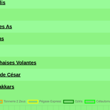
lis
es As
ns
Chaises Volantes
 de César
akkars