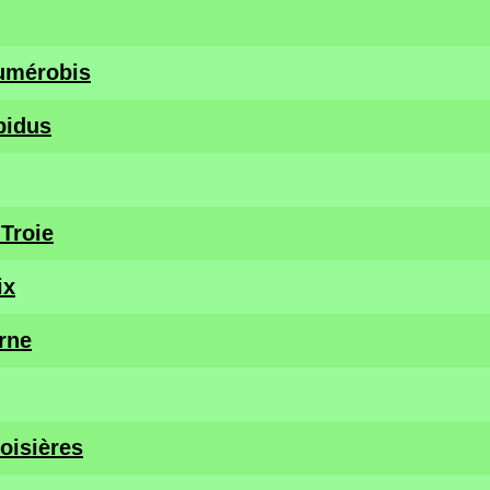
umérobis
pidus
Troie
ix
rne
oisières