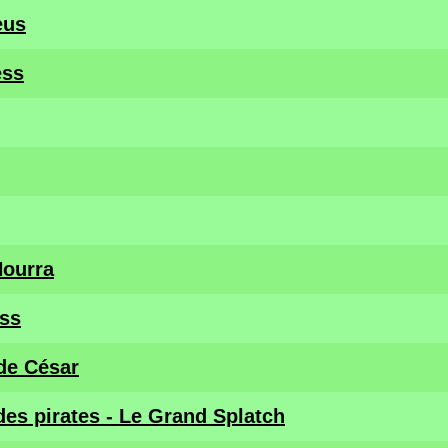
eus
ess
Hourra
ss
de César
es pirates - Le Grand Splatch