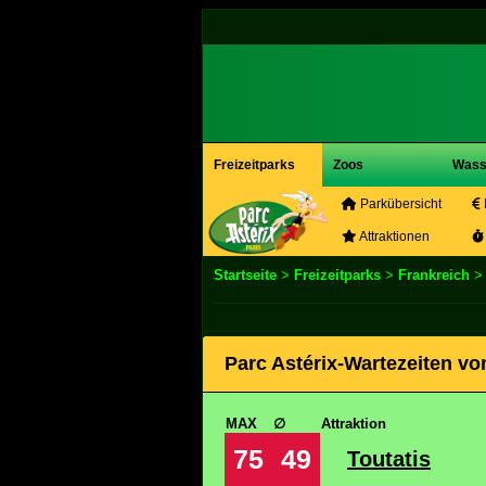
Freizeitparks
Zoos
Wass
Parkübersicht
Attraktionen
Startseite
>
Freizeitparks
>
Frankreich
Parc Astérix-Wartezeiten vo
MAX
∅
Attraktion
75
49
Toutatis