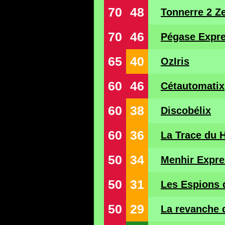
70
48
Tonnerre 2 Z
70
46
Pégase Expr
65
40
OzIris
60
46
Cétautomatix
60
38
Discobélix
60
36
La Trace du 
50
34
Menhir Expre
50
31
Les Espions 
50
29
La revanche d