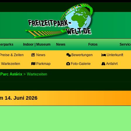
erparks
Indoor | Museum
News
Fotos
Servic
Preise & Zeiten
News
Bewertungen
Unterkunft
Wartezeiten
Parkmap
Foto-Galerie
Anfahrt
>
Parc Astérix
> Wartezeiten
m 14. Juni 2026