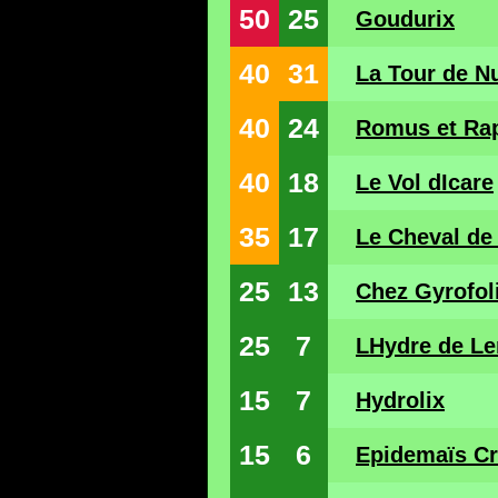
50
25
Goudurix
40
31
La Tour de N
40
24
Romus et Ra
40
18
Le Vol dIcare
35
17
Le Cheval de 
25
13
Chez Gyrofol
25
7
LHydre de Le
15
7
Hydrolix
15
6
Epidemaïs Cr