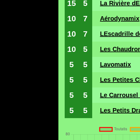
15
5
La Rivière dE
10
7
Aérodynamix
10
7
LEscadrille d
10
5
Les Chaudro
5
5
Lavomatix
5
5
Les Petites 
5
5
Le Carrousel
5
5
Les Petits Dr