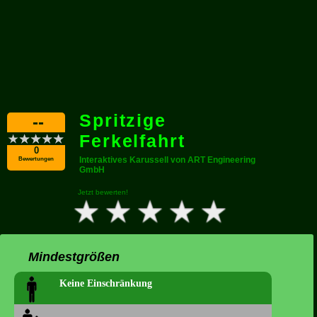
Spritzige
--
Ferkelfahrt
0
Interaktives Karussell von ART Engineering
Bewertungen
GmbH
Jetzt bewerten!
Mindestgrößen
Keine Einschränkung