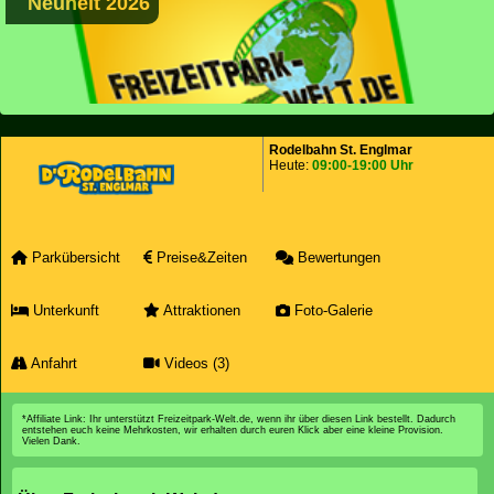
Neuheit 2026
Rodelbahn St. Englmar
Heute:
09:00-19:00 Uhr
Parkübersicht
Preise&Zeiten
Bewertungen
Unterkunft
Attraktionen
Foto-Galerie
Anfahrt
Videos (3)
*Affiliate Link: Ihr unterstützt Freizeitpark-Welt.de, wenn ihr über diesen Link bestellt. Dadurch
entstehen euch keine Mehrkosten, wir erhalten durch euren Klick aber eine kleine Provision.
Vielen Dank.