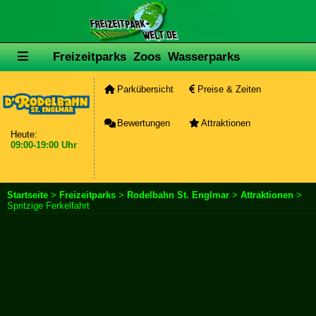
Freizeitparks
Zoos
Wasserparks
Parkübersicht
Preise & Zeiten
Bewertungen
Attraktionen
Heute:
09:00-19:00 Uhr
Startseite
>
Freizeitparks
>
Rodelbahn St. Englmar
>
Attraktionen
>
Spritzige Ferkelfahrt