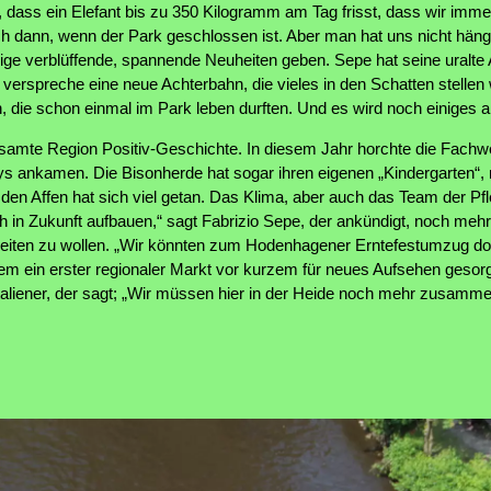
 dass ein Elefant bis zu 350 Kilogramm am Tag frisst, dass wir imme
 dann, wenn der Park geschlossen ist. Aber man hat uns nicht häng
ge verblüffende, spannende Neuheiten geben. Sepe hat seine uralte A
verspreche eine neue Achterbahn, die vieles in den Schatten stellen w
n, die schon einmal im Park leben durften. Und es wird noch einiges 
esamte Region Positiv-Geschichte. In diesem Jahr horchte die Fachwel
ys ankamen. Die Bisonherde hat sogar ihren eigenen „Kindergarten“
en Affen hat sich viel getan. Das Klima, aber auch das Team der Pfl
ch in Zukunft aufbauen,“ sagt Fabrizio Sepe, der ankündigt, noch meh
ten zu wollen. „Wir könnten zum Hodenhagener Erntefestumzug d
dem ein erster regionaler Markt vor kurzem für neues Aufsehen geso
taliener, der sagt; „Wir müssen hier in der Heide noch mehr zusamme