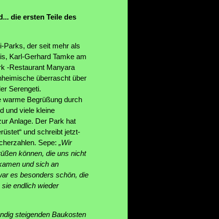
. die ersten Teile des
-Parks, der seit mehr als
eis, Karl-Gerhard Tamke am
ark -Restaurant Manyara
inheimische überrascht über
er Serengeti.
ine warme Begrüßung durch
 und viele kleine
ur Anlage. Der Park hat
rüstet“ und schreibt jetzt-
ucherzahlen. Sepe:
„Wir
üßen können, die uns nicht
 kamen und sich an
war es besonders schön, die
 sie endlich wieder
tändig steigenden Baukosten