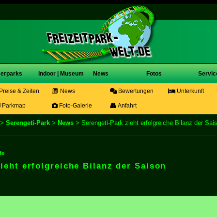
erparks
Indoor | Museum
News
Fotos
Servic
Preise & Zeiten
News
Bewertungen
Unterkunft
Parkmap
Foto-Galerie
Anfahrt
>
Serengeti-Park
>
News
> Serengeti-Park zieht erfolgreiche Bilanz der Sai
fe
ieht erfolgreiche Bilanz der Saison