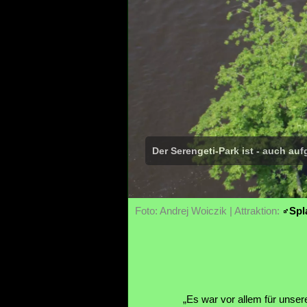
Der Serengeti-Park ist - auch au
Foto: Andrej Woiczik | Attraktion:
Spl
„Es war vor allem für unser