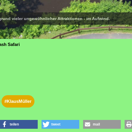
fgrund vieler ungewöhnlicher Attraktionen - im Aufwind.
ash Safari
#KlausMüller
teilen
tweet
mail