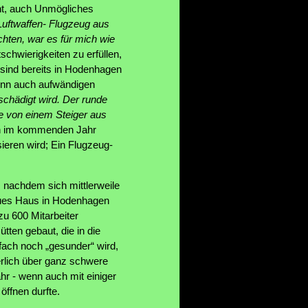
cht, auch Unmögliches
 Luftwaffen- Flugzeug aus
chten, war es für mich wie
chwierigkeiten zu erfüllen,
 sind bereits in Hodenhagen
enn auch aufwändigen
chädigt wird. Der runde
e von einem Steiger aus
nn im kommenden Jahr
sieren wird; Ein Flugzeug-
 nachdem sich mittlerweile
neues Haus in Hodenhagen
zu 600 Mitarbeiter
ten gebaut, die in die
ach noch „gesunder“ wird,
erlich über ganz schwere
r - wenn auch mit einiger
öffnen durfte.