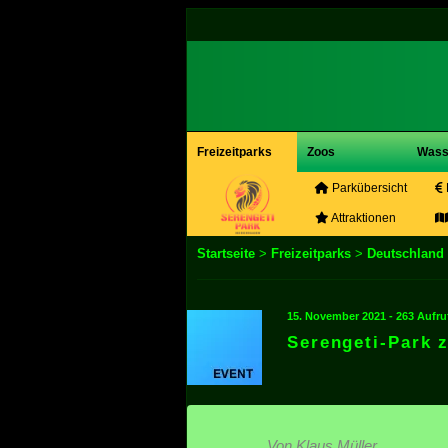
Freizeitparks
Zoos
Wass
Parkübersicht
Attraktionen
Startseite
>
Freizeitparks
>
Deutschland
15. November 2021 - 263 Aufru
Serengeti-Park z
Von Klaus Müller