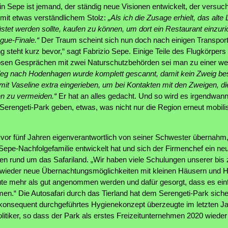
n Sepe ist jemand, der ständig neue Visionen entwickelt, der versu
mit etwas verständlichem Stolz:
„Als ich die Zusage erhielt, das alte
rüstet werden sollte, kaufen zu können, um dort ein Restaurant einzuri
gue-Finale.“
Der Traum scheint sich nun doch nach einigen Transports
 steht kurz bevor,“ sagt Fabrizio Sepe. Einige Teile des Flugkörpers
sen Gesprächen mit zwei Naturschutzbehörden sei man zu einer w
eg nach Hodenhagen wurde komplett gescannt, damit kein Zweig bes
it Vaseline extra eingerieben, um bei Kontakten mit den Zweigen, di
n zu vermeiden.“
Er hat an alles gedacht. Und so wird es irgendwa
 Serengeti-Park geben, etwas, was nicht nur die Region erneut mobili
 vor fünf Jahren eigenverantwortlich von seiner Schwester übernahm,
e Sepe-Nachfolgefamilie entwickelt hat und sich der Firmenchef ein 
en rund um das Safariland. „Wir haben viele Schulungen unserer bis 
wieder neue Übernachtungsmöglichkeiten mit kleinen Häusern und Hüt
te mehr als gut angenommen werden und dafür gesorgt, dass es einf
en.“ Die Autosafari durch das Tierland hat dem Serengeti-Park sich
 konsequent durchgeführtes Hygienekonzept überzeugte im letzten Jah
litiker, so dass der Park als erstes Freizeitunternehmen 2020 wieder 