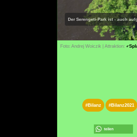
Der Serengeti-Park ist - auch au
Foto: Andrej Woiczik | Attraktion:
Spl
#Bilanz
#Bilanz2021
teilen