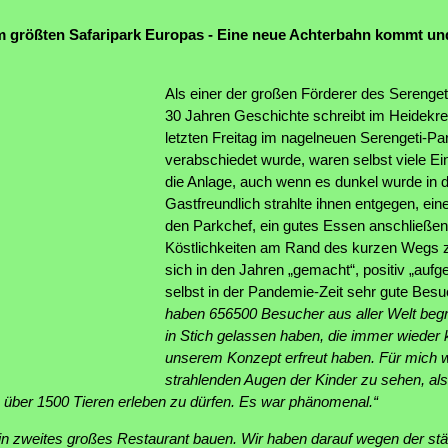
 größten Safaripark Europas - Eine neue Achterbahn kommt und..
Als einer der großen Förderer des Serengeti
30 Jahren Geschichte schreibt im Heidekr
letzten Freitag im nagelneuen Serengeti-P
verabschiedet wurde, waren selbst viele E
die Anlage, auch wenn es dunkel wurde in d
Gastfreundlich strahlte ihnen entgegen, e
den Parkchef, ein gutes Essen anschließend
Köstlichkeiten am Rand des kurzen Wegs z
sich in den Jahren „gemacht“, positiv „aufge
selbst in der Pandemie-Zeit sehr gute Bes
haben 656500 Besucher aus aller Welt begr
in Stich gelassen haben, die immer wieder
unserem Konzept erfreut haben. Für mich 
strahlenden Augen der Kinder zu sehen, als
n über 1500 Tieren erleben zu dürfen. Es war phänomenal.“
h ein zweites großes Restaurant bauen. Wir haben darauf wegen der s