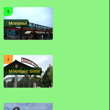
5
Monorail
2
Mountain Slide