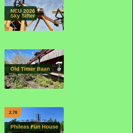
NEU 2026
Sky Sifter
Old Timer Baan
2.78
Phileas Fun House