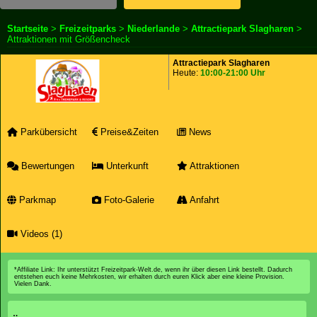
Startseite
>
Freizeitparks
>
Niederlande
>
Attractiepark Slagharen
>
Attraktionen mit Größencheck
Attractiepark Slagharen
Heute:
10:00-21:00 Uhr
Parkübersicht
Preise&Zeiten
News
Bewertungen
Unterkunft
Attraktionen
Parkmap
Foto-Galerie
Anfahrt
Videos (1)
*Affiliate Link: Ihr unterstützt Freizeitpark-Welt.de, wenn ihr über diesen Link bestellt. Dadurch
entstehen euch keine Mehrkosten, wir erhalten durch euren Klick aber eine kleine Provision.
Vielen Dank.