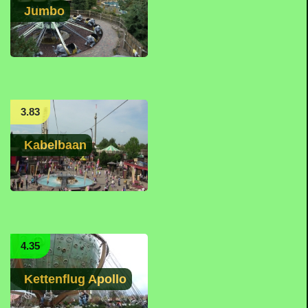
Jumbo
3.83
Kabelbaan
4.35
Kettenflug Apollo