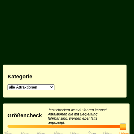
Kategorie
Jetzt checken was du fahren kannst!
Attraktionen die mit Begleitung
Größencheck
fahrbar sind, werden ebenfalls
angezeigt.
70cm
80cm
90cm
100cm
110cm
120cm
130cm
140cm