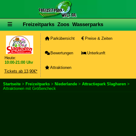
Freizeitparks
Zoos
Wasserparks
Parkübersicht
Preise & Zeiten
Bewertungen
Unterkunft
Heute:
10:00-21:00 Uhr
Attraktionen
Tickets ab 13,90€*
Startseite
>
Freizeitparks
>
Niederlande
>
Attractiepark Slagharen
>
Attraktionen mit Größencheck