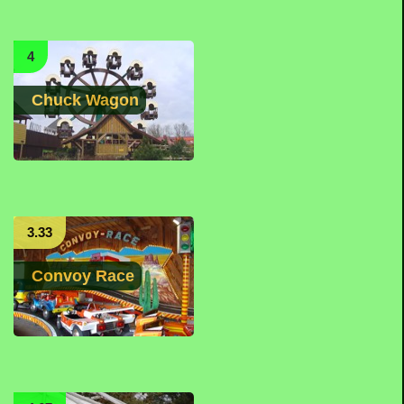
4
Chuck Wagon
3.33
Convoy Race