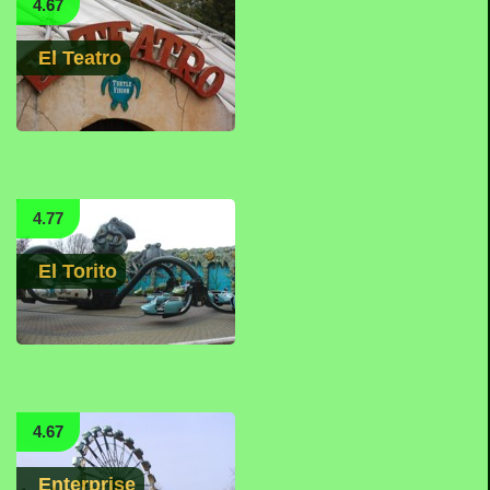
4.67
El Teatro
4.77
El Torito
4.67
Enterprise