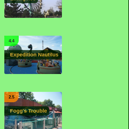
4.4
Expedition Nautilus
2.5
Fogg's Trouble