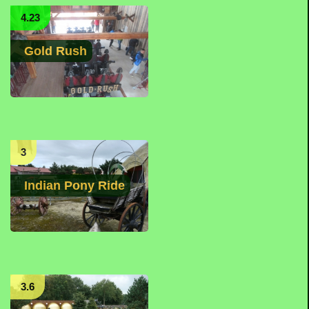
4.23
Gold Rush
3
Indian Pony Ride
3.6