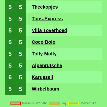
5
5
Theekopjes
5
5
Toos-Express
5
5
Villa Toverhoed
5
5
Coco Bolo
5
5
Tolly Molly
5
5
Alpenrutsche
5
5
Karussell
5
5
Wirbelbaum