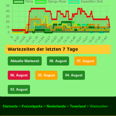
Wartezeiten der letzten 7 Tage
Aktuelle Wartezeit
08. August
07. August
06. August
05. August
04. August
03. August
Startseite
>
Freizeitparks
>
Niederlande
>
Toverland
> Wartezeiten