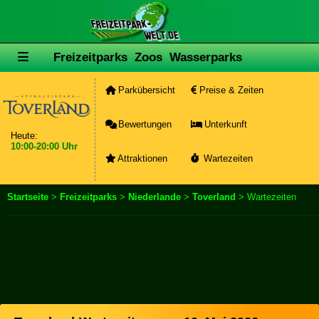
Freizeitparks
Zoos
Wasserparks
Parkübersicht
Preise & Zeiten
Bewertungen
Unterkunft
Heute:
10:00-20:00 Uhr
Attraktionen
Wartezeiten
Startseite
>
Freizeitparks
>
Niederlande
>
Toverland
> Wartezeiten