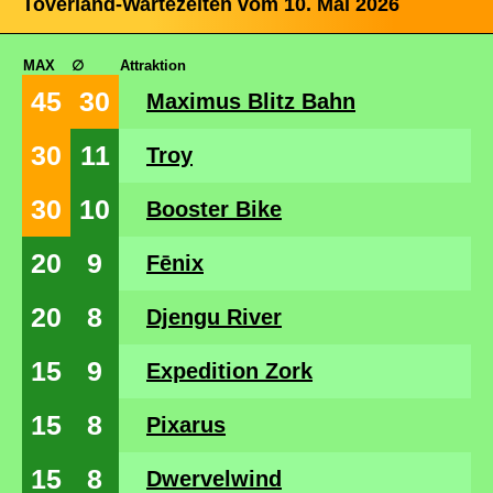
Toverland-Wartezeiten vom 10. Mai 2026
MAX
∅
Attraktion
45
30
Maximus Blitz Bahn
30
11
Troy
30
10
Booster Bike
20
9
Fēnix
20
8
Djengu River
15
9
Expedition Zork
15
8
Pixarus
15
8
Dwervelwind