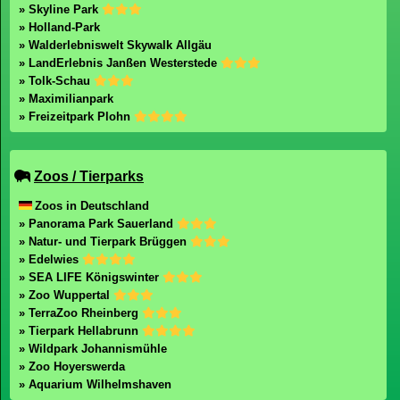
» Skyline Park
» Holland-Park
» Walderlebniswelt Skywalk Allgäu
» LandErlebnis Janßen Westerstede
» Tolk-Schau
» Maximilianpark
» Freizeitpark Plohn
Zoos / Tierparks
Zoos in Deutschland
» Panorama Park Sauerland
» Natur- und Tierpark Brüggen
» Edelwies
» SEA LIFE Königswinter
» Zoo Wuppertal
» TerraZoo Rheinberg
» Tierpark Hellabrunn
» Wildpark Johannismühle
» Zoo Hoyerswerda
» Aquarium Wilhelmshaven