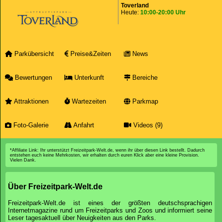
Toverland
Heute:
10:00-20:00 Uhr
Parkübersicht
Preise&Zeiten
News
Bewertungen
Unterkunft
Bereiche
Attraktionen
Wartezeiten
Parkmap
Foto-Galerie
Anfahrt
Videos (9)
*Affiliate Link: Ihr unterstützt Freizeitpark-Welt.de, wenn ihr über diesen Link bestellt. Dadurch
entstehen euch keine Mehrkosten, wir erhalten durch euren Klick aber eine kleine Provision.
Vielen Dank.
Über Freizeitpark-Welt.de
Freizeitpark-Welt.de ist eines der größten deutschsprachigen
Internetmagazine rund um Freizeitparks und Zoos und informiert seine
Leser tagesaktuell über Neuigkeiten aus den Parks.