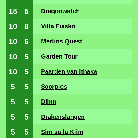
15
5
Dragonwatch
10
8
Villa Fiasko
10
6
Merlins Quest
10
5
Garden Tour
10
5
Paarden van Ithaka
5
5
Scorpios
5
5
Djinn
5
5
Drakenslangen
5
5
Sim sa la Klim