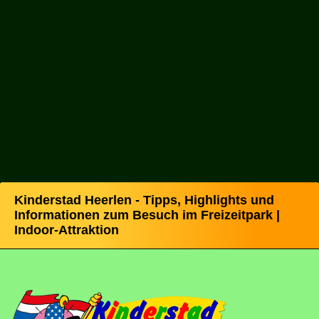
Kinderstad Heerlen - Tipps, Highlights und
Informationen zum Besuch im Freizeitpark |
Indoor-Attraktion