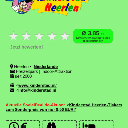
Ø 3.85
/ 5
Gewichtetes Rating: 3.88/5
55 Bewertungen
Jetzt bewerten!
Heerlen •
Niederlande
Freizeitpark | Indoor-Attraktion
seit 2000
www.kinderstad.nl/
info@kinderstad.nl
Aktuelle SocialDeal.de-Aktion:
Kinderstad Heerlen-Tickets
zum Sonderpreis von nur 9,50 EUR!*