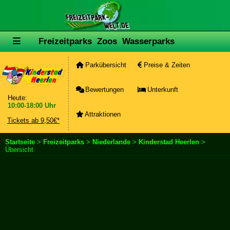
Freizeitparks
Zoos
Wasserparks
Parkübersicht
Preise & Zeiten
Bewertungen
Unterkunft
Heute:
10:00-18:00 Uhr
Attraktionen
Tickets ab 9,50€*
Startseite
>
Freizeitparks
>
Niederlande
>
Kinderstad Heerlen
>
Übersicht