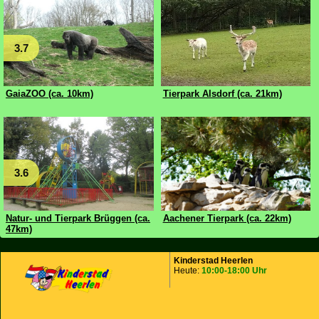
3.7
GaiaZOO (ca. 10km)
Tierpark Alsdorf (ca. 21km)
3.6
Natur- und Tierpark Brüggen (ca.
Aachener Tierpark (ca. 22km)
47km)
Kinderstad Heerlen
Heute:
10:00-18:00 Uhr