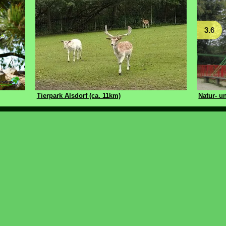
3.6
Tierpark Alsdorf (ca. 11km)
Natur- u