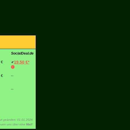
SocialDeal.de
19.50 €*
 €
 €
--
--
tzt geändert: 01.01.2026
reuen uns über eine
Mail
!