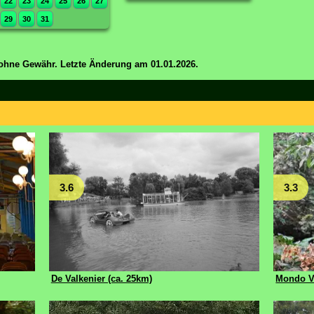
22
23
24
25
26
27
29
30
31
ohne Gewähr. Letzte Änderung am 01.01.2026.
3.6
3.3
De Valkenier (ca. 25km)
Mondo Ve