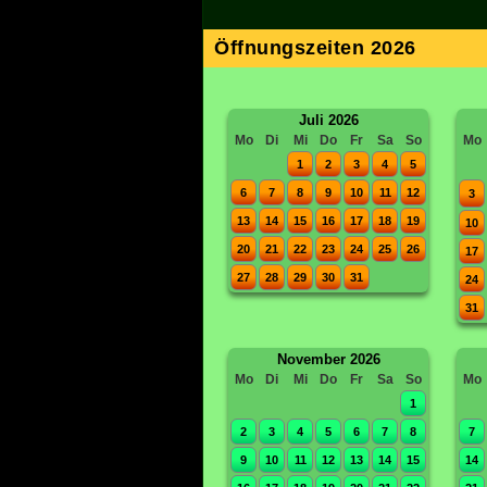
Öffnungszeiten 2026
Juli 2026
Mo
Di
Mi
Do
Fr
Sa
So
Mo
1
2
3
4
5
6
7
8
9
10
11
12
3
13
14
15
16
17
18
19
10
20
21
22
23
24
25
26
17
27
28
29
30
31
24
31
November 2026
Mo
Di
Mi
Do
Fr
Sa
So
Mo
1
2
3
4
5
6
7
8
7
9
10
11
12
13
14
15
14