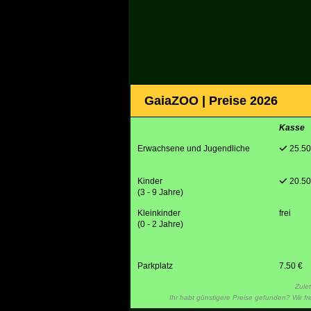
GaiaZOO | Preise 2026
Kasse
Erwachsene und Jugendliche
25.50
Kinder
20.50
(3 - 9 Jahre)
Kleinkinder
frei
(0 - 2 Jahre)
Parkplatz
7.50 €
Zule
Ihr habt günstigere Preise gefunden? Wir f