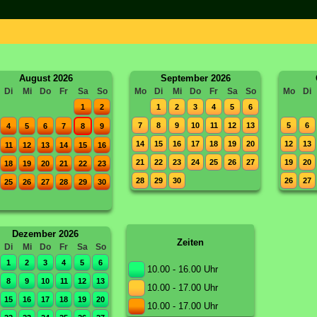
August 2026
September 2026
Di
Mi
Do
Fr
Sa
So
Mo
Di
Mi
Do
Fr
Sa
So
Mo
Di
1
2
1
2
3
4
5
6
7
8
9
10
11
12
13
5
6
4
5
6
7
8
9
14
15
16
17
18
19
20
12
13
11
12
13
14
15
16
21
22
23
24
25
26
27
19
20
18
19
20
21
22
23
28
29
30
26
27
25
26
27
28
29
30
Dezember 2026
Zeiten
Di
Mi
Do
Fr
Sa
So
1
2
3
4
5
6
10.00 - 16.00 Uhr
8
9
10
11
12
13
10.00 - 17.00 Uhr
15
16
17
18
19
20
10.00 - 17.00 Uhr