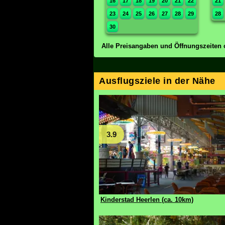
16
17
18
19
20
21
22
21
23
24
25
26
27
28
29
28
30
Alle Preisangaben und Öffnungszeiten 
Ausflugsziele in der Nähe
3.9
Kinderstad Heerlen (ca. 10km)