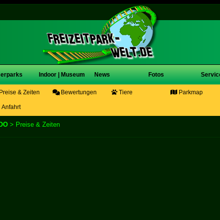
erparks
Indoor | Museum
News
Fotos
Servic
Preise & Zeiten
Bewertungen
Tiere
Parkmap
Anfahrt
OO
> Preise & Zeiten