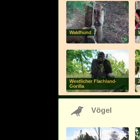
Waldhund
Westlicher Flachland-
Gorilla
Vögel