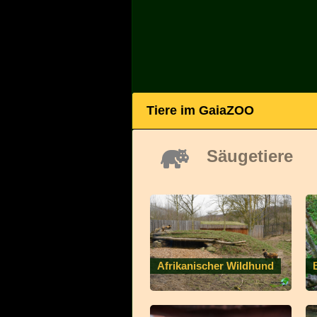
Tiere im GaiaZOO
Säugetiere
Afrikanischer Wildhund