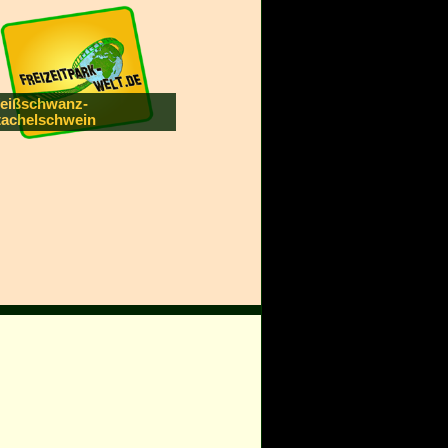
eißschwanz-
tachelschwein