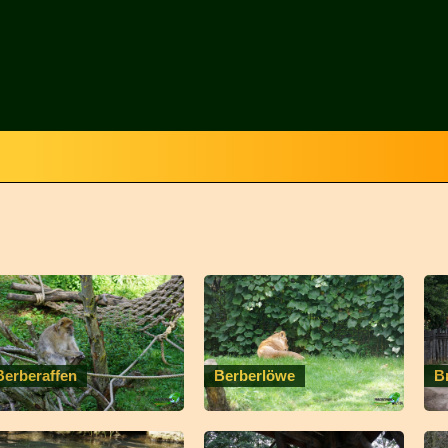
Berberaffen
Berberlöwe
B