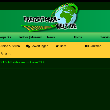
erparks
Indoor | Museum
News
Fotos
Servic
Preise & Zeiten
Bewertungen
Tiere
Parkmap
Anfahrt
OO
> Attraktionen im GaiaZOO