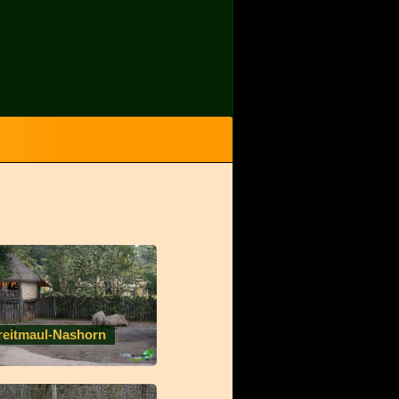
reitmaul-Nashorn