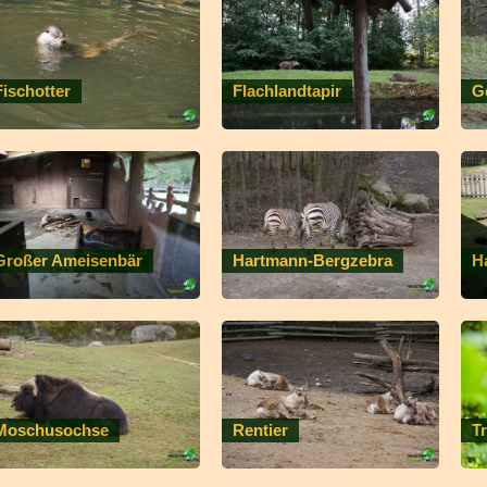
Fischotter
Flachlandtapir
G
Großer Ameisenbär
Hartmann-Bergzebra
H
Moschusochse
Rentier
T