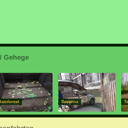
 / Gehege
Rainforest
Savanna
T