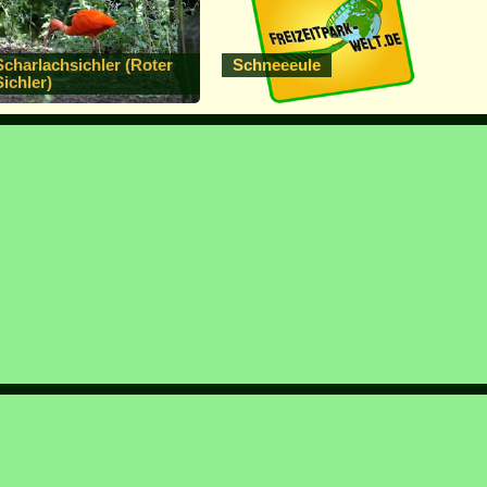
Scharlachsichler (Roter
Schneeeule
Sichler)