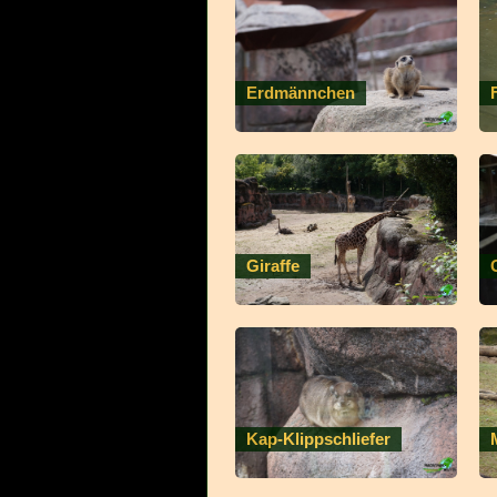
Erdmännchen
Giraffe
Kap-Klippschliefer