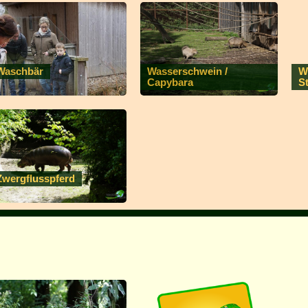
Waschbär
Wasserschwein /
W
Capybara
S
Zwergflusspferd