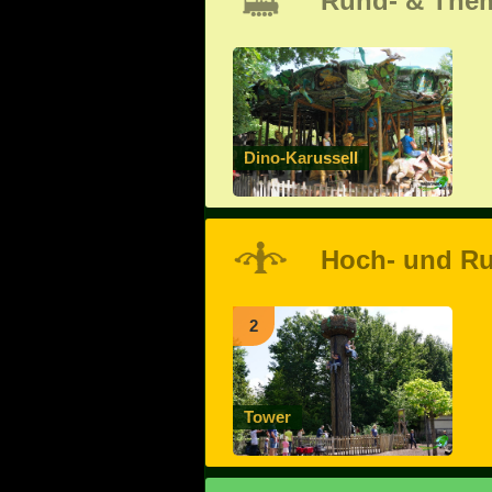
Rund- & The
Dino-Karussell
Hoch- und Ru
2
Tower