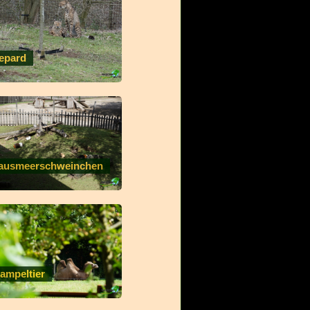
epard
ausmeerschweinchen
rampeltier