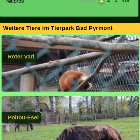
Zurück
1
2
3
Vor
records
Weitere Tiere im Tierpark Bad Pyrmont
Roter Vari
Poitou-Esel