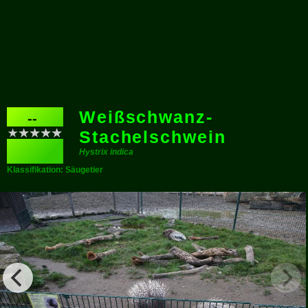
Weißschwanz-
--
Stachelschwein
Hystrix indica
Klassifikation: Säugetier