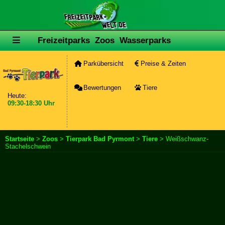
Freizeitparks
Zoos
Wasserparks
Parkübersicht
Preise & Zeiten
Bewertungen
Tiere
Heute:
09:30-18:30 Uhr
Startseite
>
Zoos
>
Tierpark Bad Pyrmont
>
Tiere
> Weißschwanz-
Stachelschwein