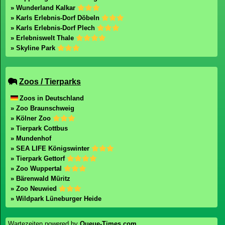
» Wunderland Kalkar
» Karls Erlebnis-Dorf Döbeln
» Karls Erlebnis-Dorf Plech
» Erlebniswelt Thale
» Skyline Park
Zoos / Tierparks
Zoos in Deutschland
» Zoo Braunschweig
» Kölner Zoo
» Tierpark Cottbus
» Mundenhof
» SEA LIFE Königswinter
» Tierpark Gettorf
» Zoo Wuppertal
» Bärenwald Müritz
» Zoo Neuwied
» Wildpark Lüneburger Heide
Wartezeiten powered by
Queue-Times.com