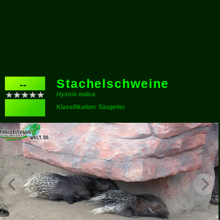
Stachelschweine
--
Hystrix indica
Klassifikation: Säugetier