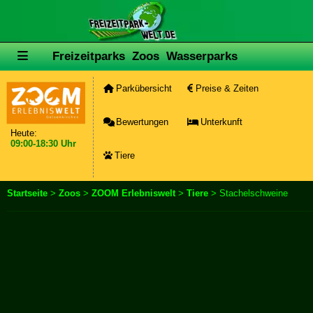
Freizeitparks
Zoos
Wasserparks
Parkübersicht
Preise & Zeiten
Bewertungen
Unterkunft
Heute:
09:00-18:30 Uhr
Tiere
Startseite
>
Zoos
>
ZOOM Erlebniswelt
>
Tiere
> Stachelschweine