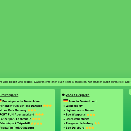
n ihr über diesen Link bestellt. Dadurch entstehen euch keine Mehrkosten, wir erhalten durch euren Klick aber
Freizeitparks
Zoos / Tierparks
Freizeitparks in Deutschland
Zoos in Deutschland
 Ferienzentrum Schloss Dankern
» Wildpark-MV
 Movie Park Germany
» Skyhunters in Nature
 FORT FUN Abenteuerland
» Zoo Wuppertal
Freizeitpark Lochmühle
» Bärenwald Müritz
Erlebnispark Tripsdrill
» Tiergarten Nürnberg
 Peppa Pig Park Günzburg
» Zoo Duisburg