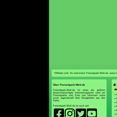
*Affiliate Link: Ihr unterstützt Freizeitpark-Welt.de, wen
Über Freizeitpark-Welt.de
Freizeitpark-Welt.de ist eines der größten
deutschsprachigen Internetmagazine rund um
»
Freizeitparks und Zoos und informiert seine
Leser tagesaktuell über Neuigkeiten aus den
»
Parks.
»
Freizeitpark-Welt.de ist auch auf:
» 
» 
»