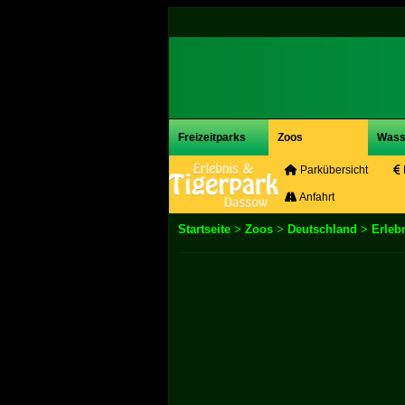
Freizeitparks
Zoos
Wass
Parkübersicht
Anfahrt
Startseite
>
Zoos
>
Deutschland
>
Erleb