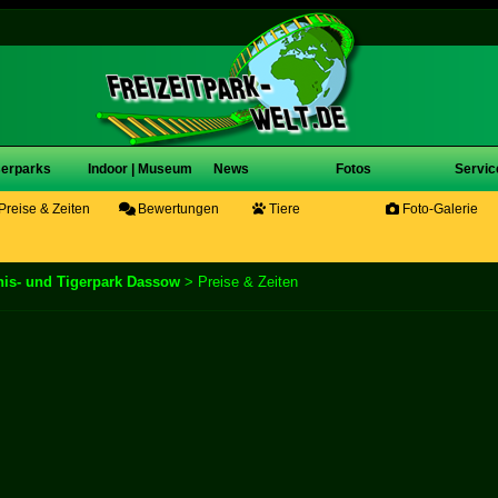
erparks
Indoor | Museum
News
Fotos
Servic
Preise & Zeiten
Bewertungen
Tiere
Foto-Galerie
nis- und Tigerpark Dassow
> Preise & Zeiten