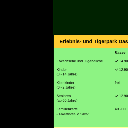
Erlebnis- und Tigerpark Das
Kasse
Erwachsene und Jugendliche
14.90
Kinder
12.90
(3 - 14 Jahre)
Kleinkinder
frei
(0 - 2 Jahre)
Senioren
12.90
(ab 60 Jahre)
Familienkarte
49.90 €
2 Erwachsene, 2 Kinder