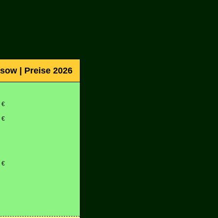
sow | Preise 2026
 €
 €
 €