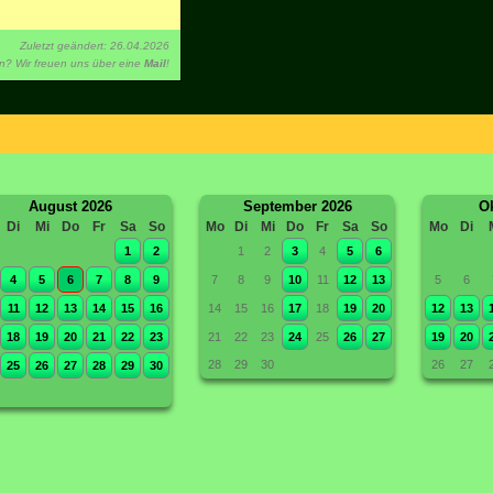
Zuletzt geändert: 26.04.2026
en? Wir freuen uns über eine
Mail
!
August 2026
September 2026
Ok
Di
Mi
Do
Fr
Sa
So
Mo
Di
Mi
Do
Fr
Sa
So
Mo
Di
1
2
1
2
3
4
5
6
4
5
6
7
8
9
7
8
9
10
11
12
13
5
6
11
12
13
14
15
16
14
15
16
17
18
19
20
12
13
18
19
20
21
22
23
21
22
23
24
25
26
27
19
20
28
29
30
26
27
25
26
27
28
29
30