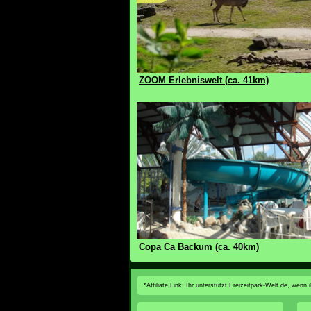
ZOOM Erlebniswelt (ca. 41km)
Copa Ca Backum (ca. 40km)
*Affiliate Link: Ihr unterstützt Freizeitpark-Welt.de, wen