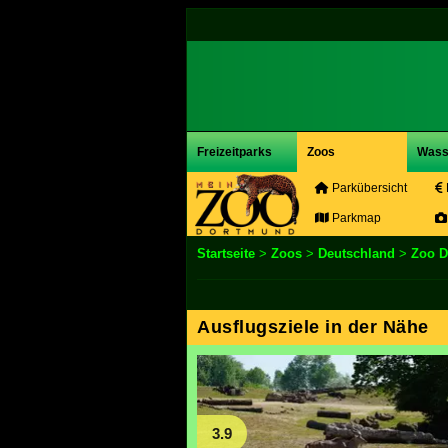
Freizeitparks
Zoos
Wass
Parkübersicht
Parkmap
Startseite
>
Zoos
>
Deutschland
>
Zoo 
Ausflugsziele in der Nähe
3.9