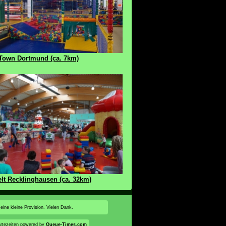
Town Dortmund (ca. 7km)
lt Recklinghausen (ca. 32km)
 eine kleine Provision. Vielen Dank.
rtezeiten powered by
Queue-Times.com