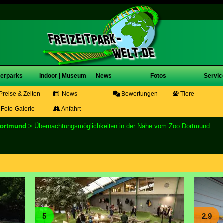
erparks
Indoor | Museum
News
Fotos
Servic
Preise & Zeiten
News
Bewertungen
Tiere
Foto-Galerie
Anfahrt
Dortmund
> Übernachtungsmöglichkeiten in der Nähe vom Zoo Dortmund
5
2.9