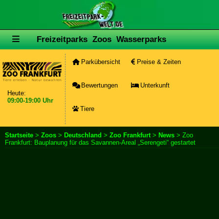
Freizeitparks
Zoos
Wasserparks
Parkübersicht
Preise & Zeiten
Bewertungen
Unterkunft
Heute:
09:00-19:00 Uhr
Tiere
Startseite
>
Zoos
>
Deutschland
>
Zoo Frankfurt
>
News
> Zoo
Frankfurt: Bauplanung für das Savannen-Areal „Serengeti“ gestartet