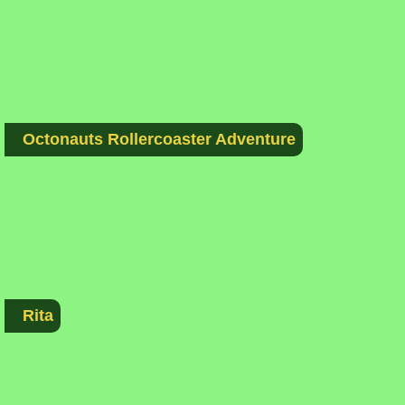
Octonauts Rollercoaster Adventure
Rita