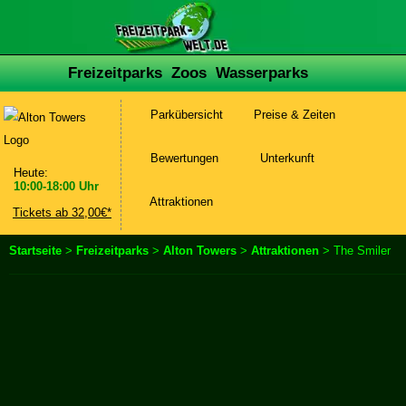
Freizeitparks
Zoos
Wasserparks
Parkübersicht
Preise & Zeiten
Bewertungen
Unterkunft
Heute:
10:00-18:00 Uhr
Attraktionen
Tickets ab 32,00€*
Startseite
>
Freizeitparks
>
Alton Towers
>
Attraktionen
> The Smiler