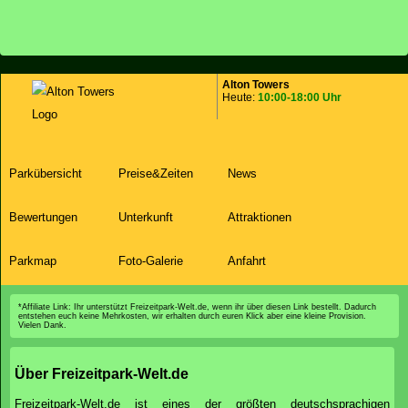
Alton Towers
Heute:
10:00-18:00 Uhr
Parkübersicht
Preise&Zeiten
News
Bewertungen
Unterkunft
Attraktionen
Parkmap
Foto-Galerie
Anfahrt
*Affiliate Link: Ihr unterstützt Freizeitpark-Welt.de, wenn ihr über diesen Link bestellt. Dadurch
entstehen euch keine Mehrkosten, wir erhalten durch euren Klick aber eine kleine Provision.
Vielen Dank.
Über Freizeitpark-Welt.de
Freizeitpark-Welt.de ist eines der größten deutschsprachigen