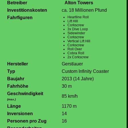
Betreiber
Alton Towers
Investitionskosten
ca. 18 Millionen Pfund
Fahrfiguren
Heartline Roll
Lift Hill
Corkscrew
3x Dive Loop
Sidewinder
Corkscrew
Vertical Lift Hill
Corkscrew
Roll Over
Cobra Roll
2x Corkscrew
Hersteller
Gerstlauer
Typ
Custom Infinity Coaster
Baujahr
2013 (14 Jahre)
Fahrhöhe
30 m
Geschwindigkeit
85 km/h
(max.)
Länge
1170 m
Inversionen
14
Personen pro Zug
16