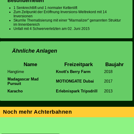
Besonderheiten
1 Senkrechtlift und 1 normaler Kettenlift
Zum Zeitpunkt der Eröffnung Inversions-Weltrekord mit 14
Inversionen
Skurrile Thematisierung mit einer "Marmalizer" genannten Struktur
im Innenbereich
Unfall mit 4 Schwerverletzten am 02. Juni 2015
Ähnliche Anlagen
Name
Freizeitpark
Baujahr
Hangtime
Knott's Berry Farm
2018
Madagascar Mad
MOTIONGATE Dubai
2017
Pursuit
Karacho
Erlebnispark Tripsdrill
2013
Noch mehr Achterbahnen