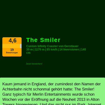
The Smiler
4,6
Custom Infinity Coaster von Gerstlauer
30 m |
1170 m |
85 km/h | 14 Inversionen |
140
19
cm
Bewertungen
Jetzt bewerten!
Kaum jemand in England, der zumindest den Namen der
Achterbahn nicht schonmal gehört hatte: The Smiler!
Ganz typisch für Merlin Entertainments wurde schon
Wochen vor der Eröffnung auf die Neuheit 2013 in Alton
Towers hingewiesen. Und das nicht nur im Park, Internet