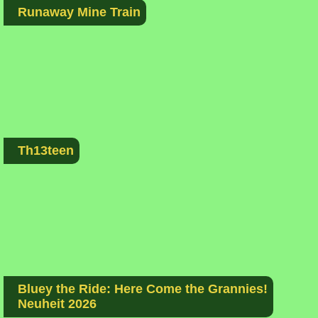
Runaway Mine Train
Th13teen
Bluey the Ride: Here Come the Grannies!
Neuheit 2026