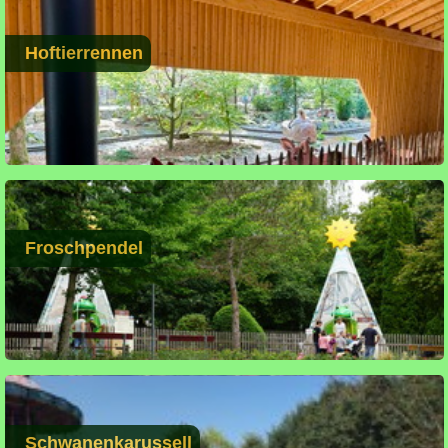
Hoftierrennen
Froschpendel
Schwanenkarussell