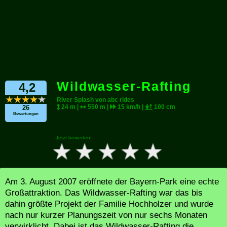
Wildwasser-Rafting
4,2
River Splash von abc rides
24 m |
550 m |
15 km/h |
100 cm
26
Bewertungen
Jetzt bewerten!
Am 3. August 2007 eröffnete der Bayern-Park eine echte
Großattraktion. Das Wildwasser-Rafting war das bis
dahin größte Projekt der Familie Hochholzer und wurde
nach nur kurzer Planungszeit von nur sechs Monaten
verwirklicht. Dabei ist das Wildwasser-Rafting die