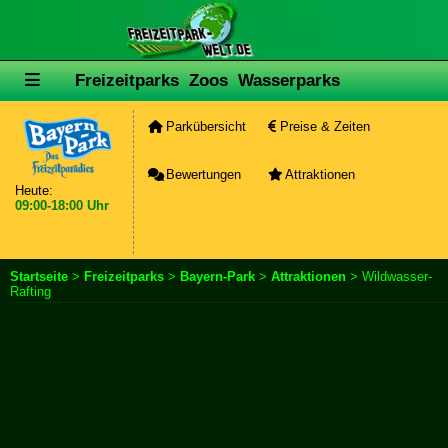
Freizeitparks
Zoos
Wasserparks
Parkübersicht
Preise & Zeiten
Bewertungen
Attraktionen
Heute:
09:00-18:00 Uhr
Startseite
>
Freizeitparks
>
Bayern-Park
>
Attraktionen
> Wildwasser-
Rafting