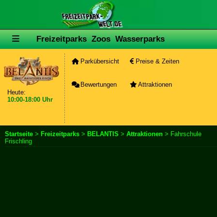
Freizeitparks
Zoos
Wasserparks
Parkübersicht
Preise & Zeiten
Bewertungen
Attraktionen
Heute:
10:00-18:00 Uhr
Startseite
>
Freizeitparks
>
BELANTIS
>
Attraktionen
> Fahrschule
Frischling