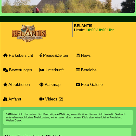
BELANTIS
Heute:
10:00-18:00 Uhr
Parkübersicht
Preise&Zeiten
News
Bewertungen
Unterkunft
Bereiche
Attraktionen
Parkmap
Foto-Galerie
Anfahrt
Videos (2)
*Affiliate Link: Ihr unterstützt Freizeitpark-Welt.de, wenn ihr über diesen Link bestellt. Dadurch
entstehen euch keine Mehrkosten, wir erhalten durch euren Klick aber eine kleine Provision.
Vielen Dank.