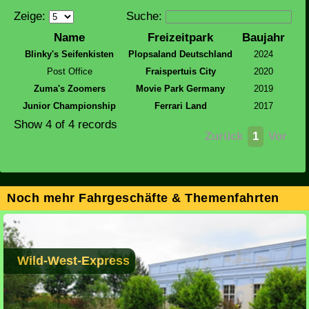
Zeige:
Suche:
Name
Freizeitpark
Baujahr
Blinky's Seifenkisten
Plopsaland Deutschland
2024
Post Office
Fraispertuis City
2020
Zuma's Zoomers
Movie Park Germany
2019
Junior Championship
Ferrari Land
2017
Show 4 of 4 records
Zurück
1
Vor
Noch mehr Fahrgeschäfte & Themenfahrten
Wild-West-Express