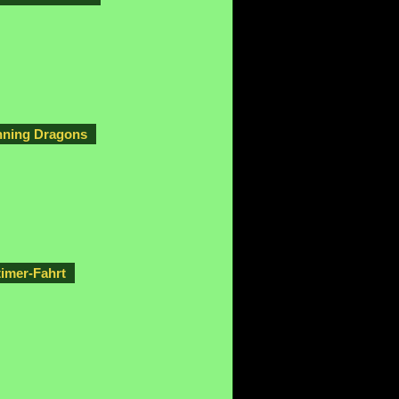
nning Dragons
timer-Fahrt