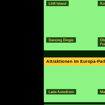
Litill Island
Ko
Dancing Dingie
Ol
Fu
Attraktionen im Europa-Par
Lada Autodrom
Ma