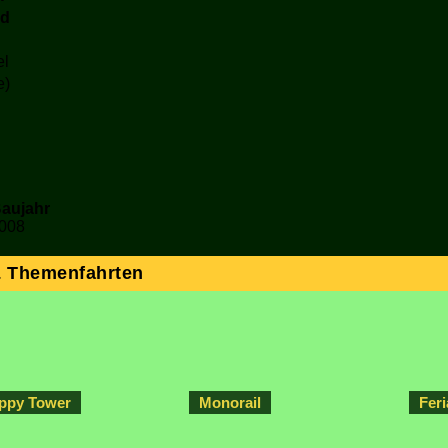
nd
el
e)
aujahr
008
& Themenfahrten
ppy Tower
Monorail
Fer