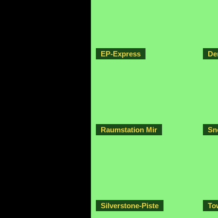
EP-Express
De
Raumstation Mir
Sn
Silverstone-Piste
To