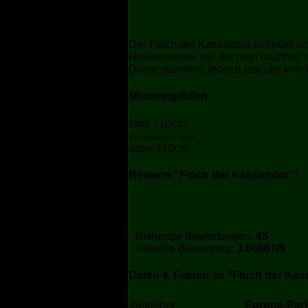
Der Fluch der Kassandra befindet s
Illusionsshow, bei der man nachher n
Diese stammen jedoch fast alle von V
Mindestgrößen
über 110cm
Mindestalter: 5 Jahre
unter 110cm
Bewerte "Fluch der Kassandra"!
Bisherige Bewertungen:
45
Aktuelle Bewertung:
3.86667/5
Daten & Fakten zu "Fluch der Kas
Betreiber
Europa-Par