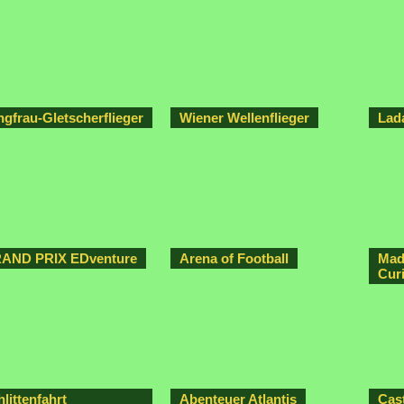
ngfrau-Gletscherflieger
Wiener Wellenflieger
Lad
AND PRIX EDventure
Arena of Football
Mad
Curi
littenfahrt
Abenteuer Atlantis
Cast