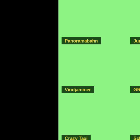
Panoramabahn
Ju
Vindjammer
GR
Crazy Taxi
Sch