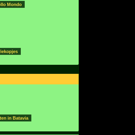
ollo Mondo
fiekopjes
ten in Batavia