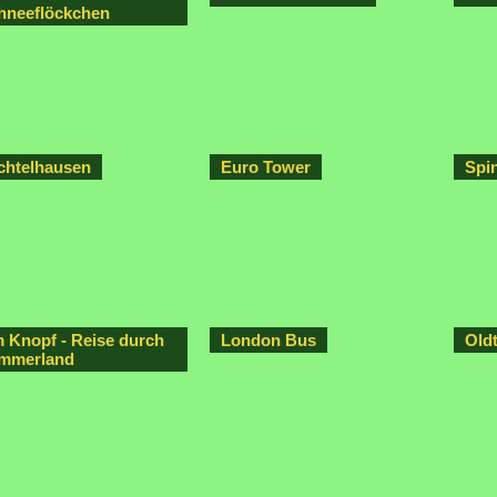
hneeflöckchen
chtelhausen
Euro Tower
Spi
m Knopf - Reise durch
London Bus
Old
mmerland