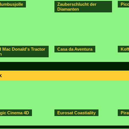
lumbusjolle
Zauberschlucht der
Pic
Diamanten
d Mac Donald's Tractor
Casa da Aventura
Kof
n
k
gic Cinema 4D
Eurosat Coastiality
Pira