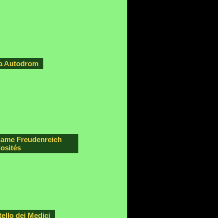
a Autodrom
ame Freudenreich
osités
ello dei Medici