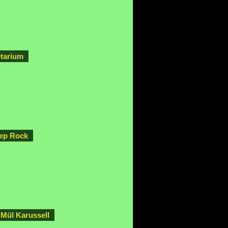
etarium
ep Rock
 Mül Karussell