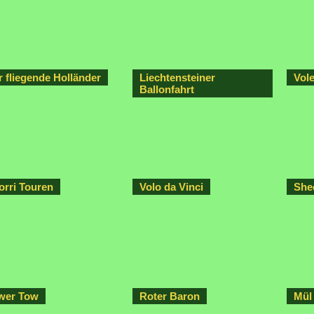
r fliegende Holländer
Liechtensteiner
Vol
Ballonfahrt
orri Touren
Volo da Vinci
She
wer Tow
Roter Baron
Mül