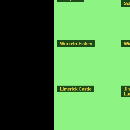
Sc
Wurzelrutschen
Wi
Limerick Castle
Ji
Lu