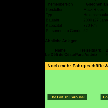
Themenbereich
Griechenla
Hersteller
Mack Rides
Typ
Hexenschauk
Baujahr
2000 (27 Jahr
Kapazität
770 P/h
Personen pro Gondel
52
Ähnliche Anlagen
Name
Freizeitpark
B
Le Défi de César
Parc Astérix
2
Noch mehr Fahrgeschäfte 
The British Carousel
Po