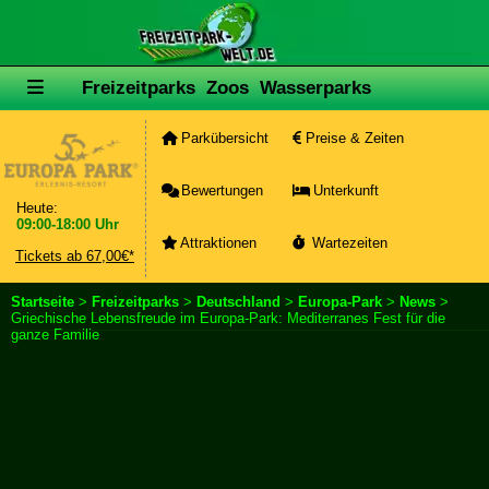
Freizeitparks
Zoos
Wasserparks
Parkübersicht
Preise & Zeiten
Bewertungen
Unterkunft
Heute:
09:00-18:00 Uhr
Attraktionen
Wartezeiten
Tickets ab 67,00€*
Startseite
>
Freizeitparks
>
Deutschland
>
Europa-Park
>
News
>
Griechische Lebensfreude im Europa-Park: Mediterranes Fest für die
ganze Familie