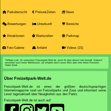
Parkübersicht
Preise&Zeiten
News
Bewertungen
Unterkunft
Bereiche
Attraktionen
Wartezeiten
Parkmap
Foto-Galerie
Anfahrt
Videos (15)
*Affiliate Link: Ihr unterstützt Freizeitpark-Welt.de, wenn ihr über diesen Link bestellt. Dadurch
entstehen euch keine Mehrkosten, wir erhalten durch euren Klick aber eine kleine Provision.
Vielen Dank.
Über Freizeitpark-Welt.de
Freizeitpark-Welt.de ist eines der größten deutschsprachigen
Internetmagazine rund um Freizeitparks und Zoos und informiert seine
Leser tagesaktuell über Neuigkeiten aus den Parks.
Freizeitpark-Welt.de ist auch auf: