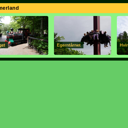
merland
get
Egerntårnet
Hvi