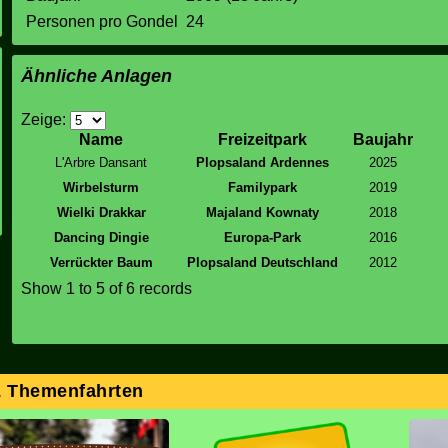
Personen pro Gondel
24
Ähnliche Anlagen
Zeige:
Name
Freizeitpark
Baujahr
L'Arbre Dansant
Plopsaland Ardennes
2025
Wirbelsturm
Familypark
2019
Wielki Drakkar
Majaland Kownaty
2018
Dancing Dingie
Europa-Park
2016
Verrückter Baum
Plopsaland Deutschland
2012
Show
1 to 5
of 6 records
& Themenfahrten