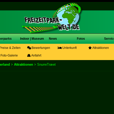
erparks
Indoor | Museum
News
Fotos
Servic
Preise & Zeiten
Bewertungen
Unterkunft
Attraktionen
Foto-Galerie
Anfahrt
erland
>
Attraktionen
> SnurreTræet