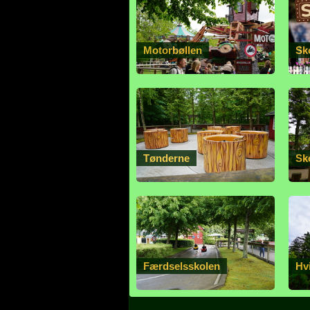
Motorbøllen
Sk
Tønderne
Sk
Færdselsskolen
Hv