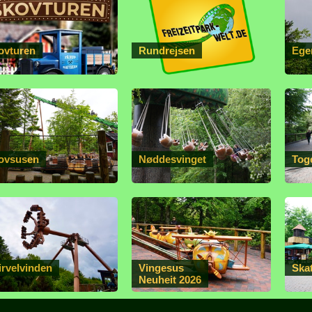
ovturen
Rundrejsen
Ege
ovsusen
Nøddesvinget
Tog
irvelvinden
Vingesus
Skat
Neuheit 2026