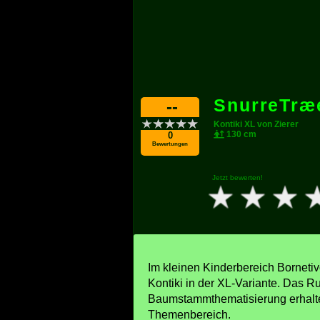
SnurreTræ
--
Kontiki XL von Zierer
130 cm
0
Bewertungen
Jetzt bewerten!
Im kleinen Kinderbereich Bornetivo
Kontiki in der XL-Variante. Das Ru
Baumstammthematisierung erhalte
Themenbereich.