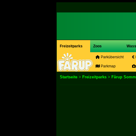
Freizeitparks
Zoos
Wass
Parkübersicht
Parkmap
Startseite
>
Freizeitparks
>
Fårup Somm