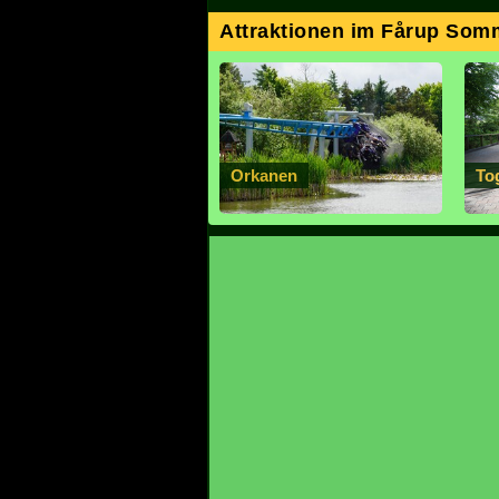
Attraktionen im Fårup Som
Orkanen
To