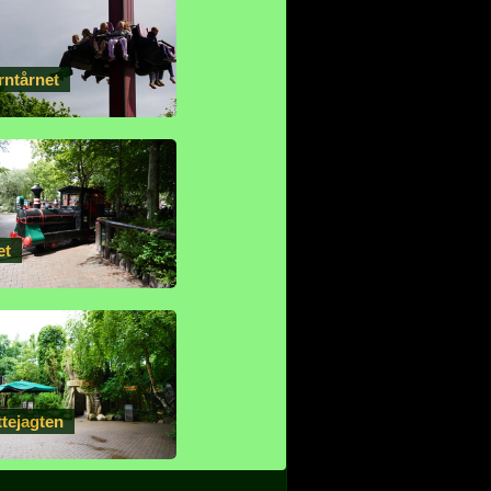
rntårnet
et
tejagten