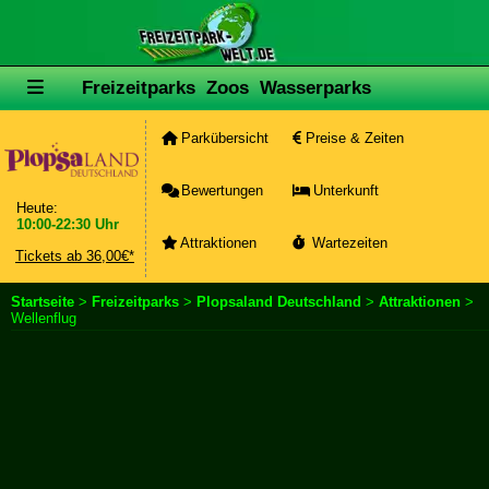
Freizeitparks
Zoos
Wasserparks
Parkübersicht
Preise & Zeiten
Bewertungen
Unterkunft
Heute:
10:00-22:30 Uhr
Attraktionen
Wartezeiten
Tickets ab 36,00€*
Startseite
>
Freizeitparks
>
Plopsaland Deutschland
>
Attraktionen
>
Wellenflug