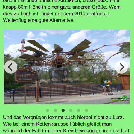
eine im Grunde ähnliche Attraktion, diese jedoch mit
knapp 80m Höhe in einer ganz anderen Größe. Wem
dies zu hoch ist, findet mit dem 2016 eröffneten
Wellenflug eine gute Alternative.
Und das Vergnügen kommt auch hierbei nicht zu kurz.
Wie bei einem Kettenkarussell üblich gleitet man
während der Fahrt in einer Kreisbewegung durch die Luft.