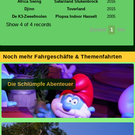
Africa Swing
Safariland Stukenbrock
2016
Djinn
Toverland
2015
De K3-Zweefmolen
Plopsa Indoor Hasselt
2005
Show 4 of 4 records
Zurück
1
Vor
Noch mehr Fahrgeschäfte & Themenfahrten
Die Schlümpfe Abenteuer