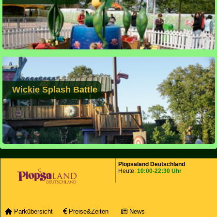
Wickie Splash Battle
Plopsaland Deutschland
Heute:
10:00-22:30 Uhr
Parkübersicht
Preise&Zeiten
News