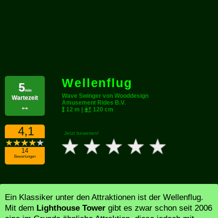
Wellenflug
5
min
Wave Swinger von Wooddesign
Wartezeit
Amusement Rides B.V.
↔
12 m |
120 cm
4,1
Jetzt bewerten!
14
Bewertungen
Ein Klassiker unter den Attraktionen ist der Wellenflug.
Mit dem
Lighthouse Tower
gibt es zwar schon seit 2006