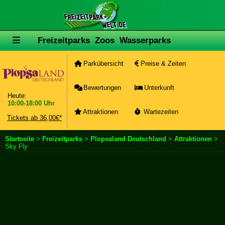
Freizeitparks
Zoos
Wasserparks
Parkübersicht
Preise & Zeiten
Bewertungen
Unterkunft
Heute:
10:00-18:00 Uhr
Attraktionen
Wartezeiten
Tickets ab 36,00€*
Startseite
>
Freizeitparks
>
Plopsaland Deutschland
>
Attraktionen
>
Sky Fly