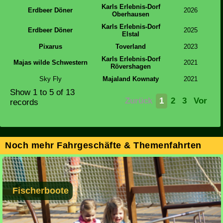
Karls Erlebnis-Dorf
Erdbeer Döner
2026
Oberhausen
Karls Erlebnis-Dorf
Erdbeer Döner
2025
Elstal
Pixarus
Toverland
2023
Karls Erlebnis-Dorf
Majas wilde Schwestern
2021
Rövershagen
Sky Fly
Majaland Kownaty
2021
Show
1 to 5
of 13
Zurück
1
2
3
Vor
records
Noch mehr Fahrgeschäfte & Themenfahrten
Fischerboote