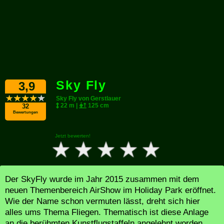
Sky Fly
3,9
Sky Fly von Gerstlauer
22 m |
125 cm
32
Bewertungen
Jetzt bewerten!
Der SkyFly wurde im Jahr 2015 zusammen mit dem
neuen Themenbereich AirShow im Holiday Park eröffnet.
Wie der Name schon vermuten lässt, dreht sich hier
alles ums Thema Fliegen. Thematisch ist diese Anlage
an die berühmten Kunstflugstaffeln angelehnt worden.