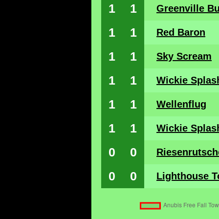
1
1
Greenville B
1
1
Red Baron
1
1
Sky Scream
1
1
Wickie Splas
1
1
Wellenflug
1
1
Wickie Splas
0
0
Riesenrutsch
0
0
Lighthouse 