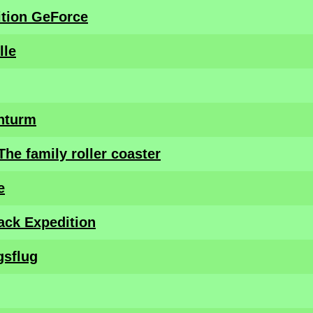
tion GeForce
lle
nturm
he family roller coaster
e
ack Expedition
gsflug