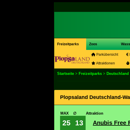
Freizeitparks
Zoos
Wass
Parkübersicht
Attraktionen
Startseite
>
Freizeitparks
>
Deutschland
Plopsaland Deutschland-War
MAX
∅
Attraktion
25
13
Anubis Free 