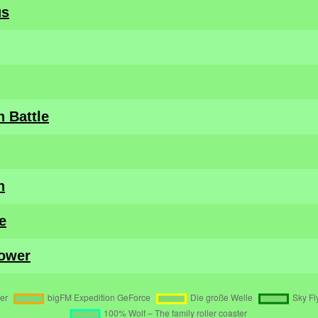
us
h Battle
h
e
Tower