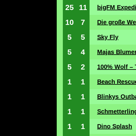
25
11
bigFM Expedi
10
7
Die große We
5
5
Sky Fly
5
4
Majas Blume
5
2
100% Wolf – T
1
1
Beach Rescu
1
1
Blinkys Outb
1
1
Schmetterlin
1
1
Dino Splash