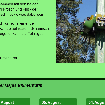
sammen mit den beiden
 Frosch und Flip - der
Geschmack etwas dabei sein.
icht umsonst einer der
ahrablauf ist sehr dynamisch,
fregend, kann die Fahrt gut
lumenturm...
 bei Majas Blumenturm
. August
05. August
04. Augu