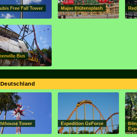
ubis Free Fall Tower
Majas Blütensplash
Red
eenville Bus
 Deutschland
ghthouse Tower
Expedition GeForce
Bli
Exp