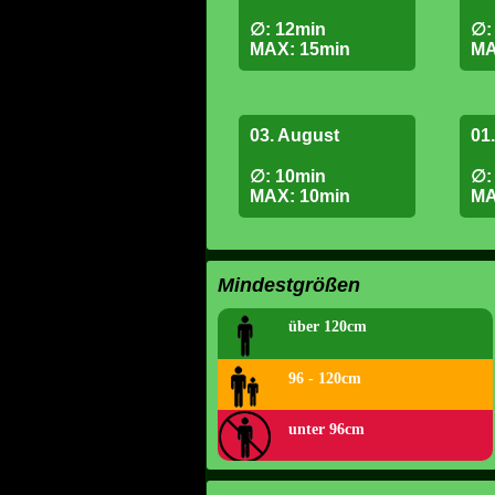
∅: 12min
∅:
MAX: 15min
MA
03. August
01
∅: 10min
∅:
MAX: 10min
MA
Mindestgrößen
über 120cm
96 - 120cm
unter 96cm