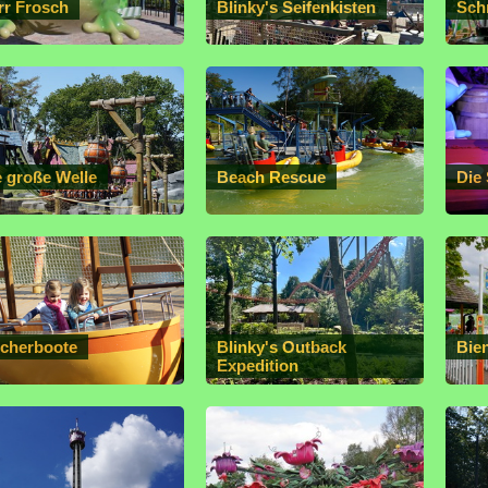
rr Frosch
Blinky's Seifenkisten
Sch
e große Welle
Beach Rescue
Die
scherboote
Blinky's Outback
Bie
Expedition