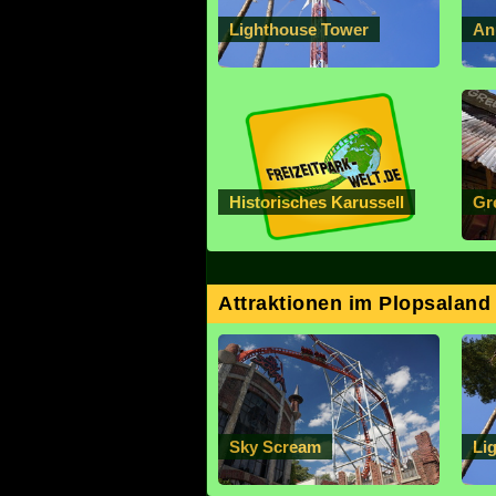
Lighthouse Tower
An
Historisches Karussell
Gr
Attraktionen im Plopsaland
Sky Scream
Li