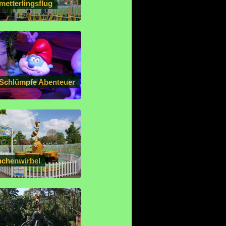
metterlingsflug
 Schlümpfe Abenteuer
nchenwirbel