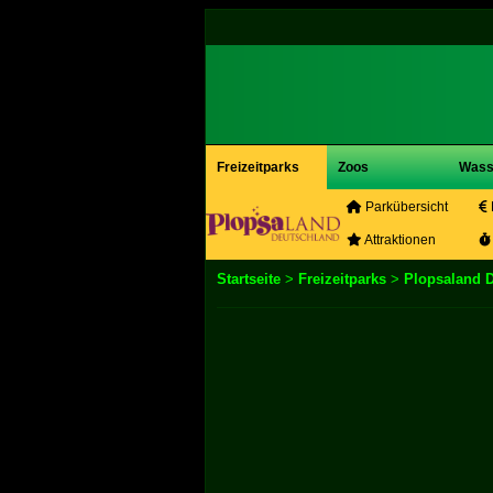
Freizeitparks
Zoos
Wass
Parkübersicht
Attraktionen
Startseite
>
Freizeitparks
>
Plopsaland 