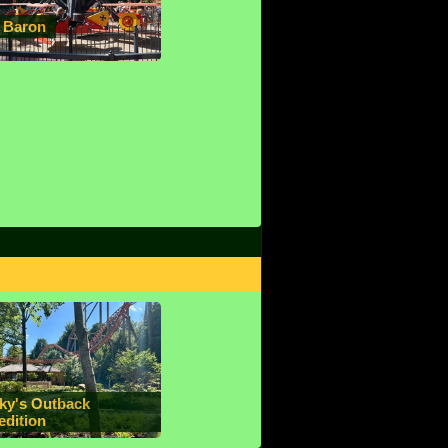
 Baron
nky's Outback
edition