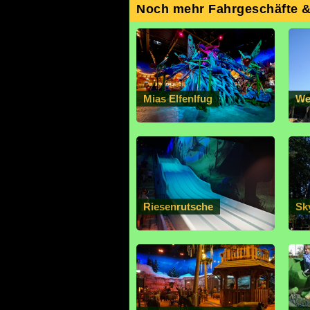
Noch mehr Fahrgeschäfte 
Mias Elfenlfug
We
Riesenrutsche
Sk