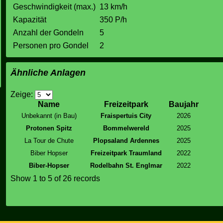
Geschwindigkeit (max.)
13 km/h
Kapazität
350 P/h
Anzahl der Gondeln
5
Personen pro Gondel
2
Ähnliche Anlagen
Zeige:
Name
Freizeitpark
Baujahr
Unbekannt (in Bau)
Fraispertuis City
2026
Protonen Spitz
Bommelwereld
2025
La Tour de Chute
Plopsaland Ardennes
2025
Biber Hopser
Freizeitpark Traumland
2022
Biber-Hopser
Rodelbahn St. Englmar
2022
Show
1 to 5
of 26 records