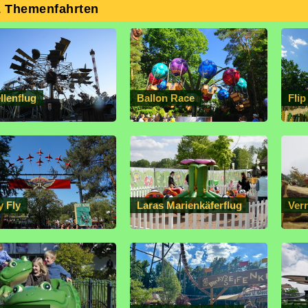
& Themenfahrten
llenflug
Ballon Race
Flip
y Fly
Laras Marienkäferflug
Ver