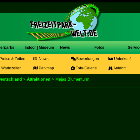
erparks
Indoor | Museum
News
Fotos
Servic
Preise & Zeiten
News
Bewertungen
Unterkunft
Wartezeiten
Parkmap
Foto-Galerie
Anfahrt
Deutschland
>
Attraktionen
> Majas Blumenturm