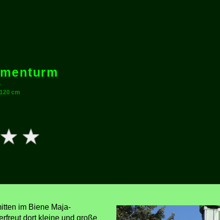
umenturm
r
120 cm
itten im Biene Maja-
rfreut dort kleine und große