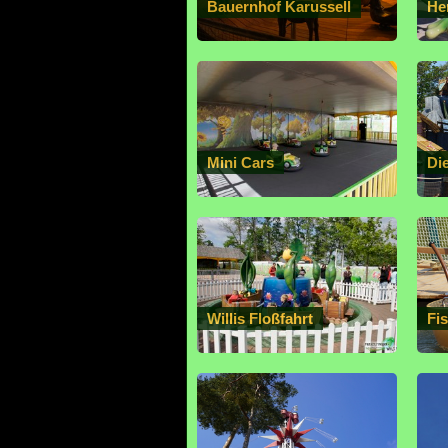
Bauernhof Karussell
He
Mini Cars
Di
Willis Floßfahrt
Fi