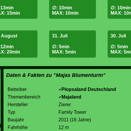
 13min
∅: 10min
∅: 10min
X: 15min
MAX: 10min
MAX: 10
. August
31. Juli
30. Juli
 12min
∅: 5min
∅: 5min
X: 20min
MAX: 5min
MAX: 5m
Daten & Fakten zu "Majas Blumenturm"
Betreiber
Plopsaland Deutschland
Themenbereich
Majaland
Hersteller
Zierer
Typ
Family Tower
Baujahr
2011 (16 Jahre)
Fahrhöhe
12 m