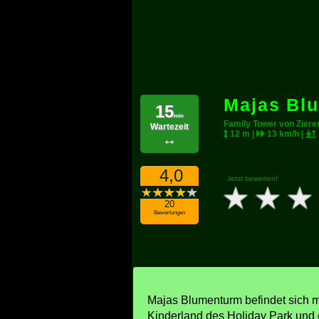
Majas Bl
15
min
Family Tower von Ziere
Wartezeit
12 m |
13 km/h |
↔
4,0
Jetzt bewerten!
20
Bewertungen
Majas Blumenturm befindet sich m
Kinderland des Holiday Park und e