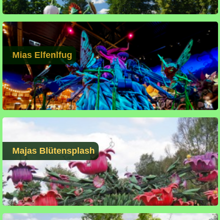
Mias Elfenlfug
Majas Blütensplash