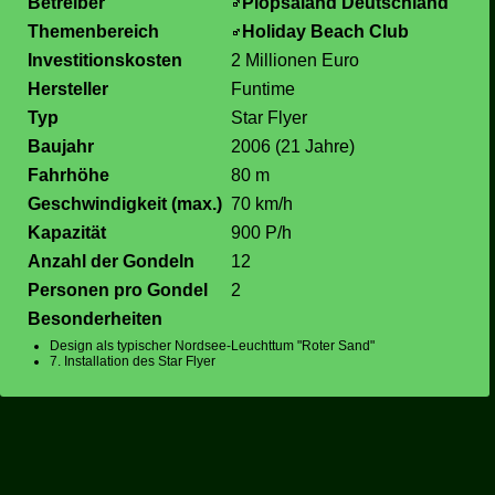
Betreiber
Plopsaland Deutschland
Themenbereich
Holiday Beach Club
Investitionskosten
2 Millionen Euro
Hersteller
Funtime
Typ
Star Flyer
Baujahr
2006 (21 Jahre)
Fahrhöhe
80 m
Geschwindigkeit (max.)
70 km/h
Kapazität
900 P/h
Anzahl der Gondeln
12
Personen pro Gondel
2
Besonderheiten
Design als typischer Nordsee-Leuchttum "Roter Sand"
7. Installation des Star Flyer