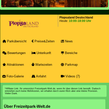
Plopsaland Deutschland
Heute:
10:00-18:00 Uhr
Parkübersicht
Preise&Zeiten
News
Bewertungen
Unterkunft
Bereiche
Attraktionen
Wartezeiten
Parkmap
Foto-Galerie
Anfahrt
Videos (7)
*Affiliate Link: Ihr unterstützt Freizeitpark-Welt.de, wenn ihr über diesen Link bestellt. Dadurch
entstehen euch keine Mehrkosten, wir erhalten durch euren Klick aber eine kleine Provision.
Vielen Dank.
Über Freizeitpark-Welt.de