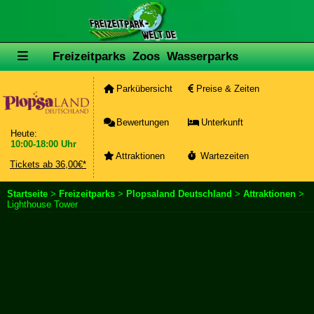
Freizeitparks
Zoos
Wasserparks
Parkübersicht
Preise & Zeiten
Bewertungen
Unterkunft
Heute:
10:00-18:00 Uhr
Attraktionen
Wartezeiten
Tickets ab 36,00€*
Startseite
>
Freizeitparks
>
Plopsaland Deutschland
>
Attraktionen
>
Lighthouse Tower