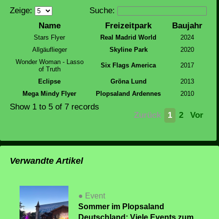
Zeige:
Suche:
Name
Freizeitpark
Baujahr
Stars Flyer
Real Madrid World
2024
Allgäuflieger
Skyline Park
2020
Wonder Woman - Lasso
Six Flags America
2017
of Truth
Eclipse
Gröna Lund
2013
Mega Mindy Flyer
Plopsaland Ardennes
2010
Show
1 to 5
of 7 records
Zurück
1
2
Vor
Verwandte Artikel
● Event
Sommer im Plopsaland
Deutschland: Viele Events zum