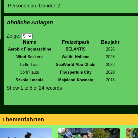
Personen pro Gondel
2
Ähnliche Anlagen
Zeige:
Name
Freizeitpark
Baujahr
Aerobix Flugmaschine
BELANTIS
2026
Wind Seekers
Walibi Holland
2023
Turtle Twist
SeaWorld Abu Dhabi
2023
Corb'Hauts
Fraispertuis City
2020
Szkola Latania
Majaland Kownaty
2018
Show
1 to 5
of 24 records
& Themenfahrten