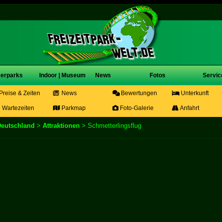
erparks
Indoor | Museum
News
Fotos
Servic
Preise & Zeiten
News
Bewertungen
Unterkunft
Wartezeiten
Parkmap
Foto-Galerie
Anfahrt
Deutschland
>
Attraktionen
> Schmetterlingsflug