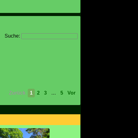
Suche:
Zurück
1
2
3
…
5
Vor