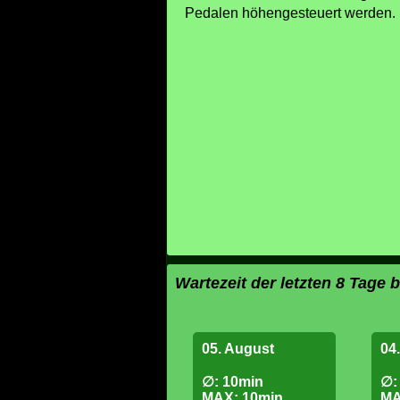
Pedalen höhengesteuert werden. K
Wartezeit der letzten 8 Tage 
05. August
04
∅: 10min
∅:
MAX: 10min
MA