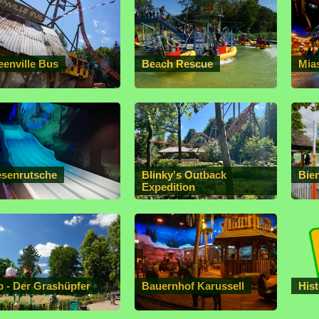
eenville Bus
Beach Rescue
Mias
esenrutsche
Blinky's Outback
Bie
Expedition
ip - Der Grashüpfer
Bauernhof Karussell
Hist