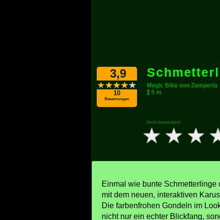
Schmetterl
3,9
Magic Bike von Zamperla
5 m
10
Bewertungen
Jetzt bewerten!
Einmal wie bunte Schmetterlinge du
mit dem neuen, interaktiven Karuss
Die farbenfrohen Gondeln im Look 
nicht nur ein echter Blickfang, so