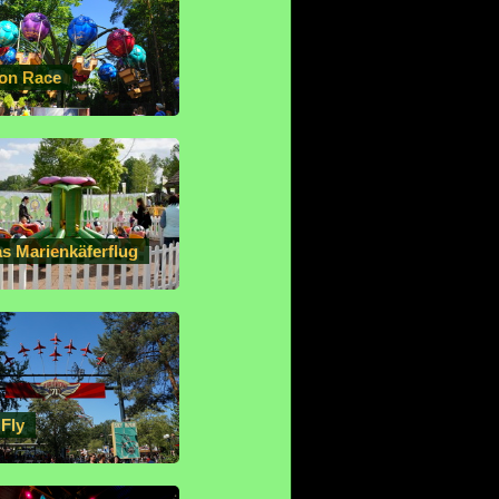
lon Race
as Marienkäferflug
 Fly