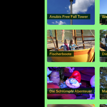
Anubis Free Fall Tower
We
Fischerboote
Di
Die Schlümpfe Abenteuer
Ma