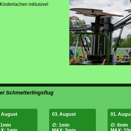
inderlachen inklusive!
bei Schmetterlingsflug
. August
03. August
01. Augu
 1min
∅: 1min
∅: 6min
X: 1min
MAX: 5min
MAX: 10