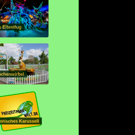
 Elfenlfug
nchenwirbel
orisches Karussell