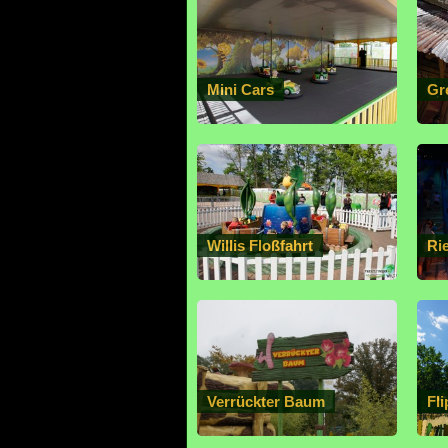
Mini Cars
Gr
Willis Floßfahrt
Ri
Verrückter Baum
Fl