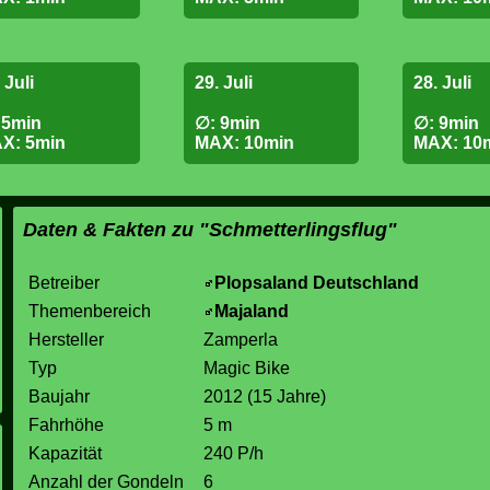
 Juli
29. Juli
28. Juli
 5min
∅: 9min
∅: 9min
X: 5min
MAX: 10min
MAX: 10
Daten & Fakten zu "Schmetterlingsflug"
Betreiber
Plopsaland Deutschland
Themenbereich
Majaland
Hersteller
Zamperla
Typ
Magic Bike
Baujahr
2012 (15 Jahre)
Fahrhöhe
5 m
Kapazität
240 P/h
Anzahl der Gondeln
6