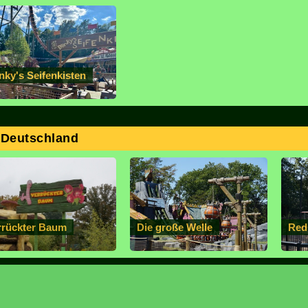
nky's Seifenkisten
 Deutschland
rrückter Baum
Die große Welle
Red