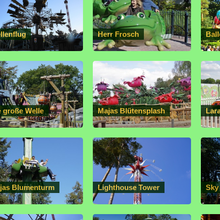
llenflug
Herr Frosch
Bal
e große Welle
Majas Blütensplash
Lar
jas Blumenturm
Lighthouse Tower
Sky