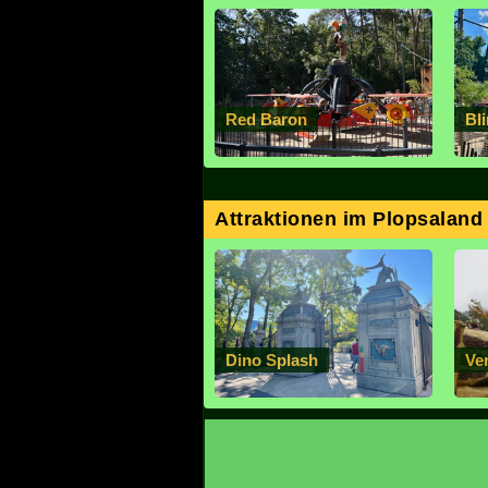
Red Baron
Bli
Attraktionen im Plopsaland
Dino Splash
Ve