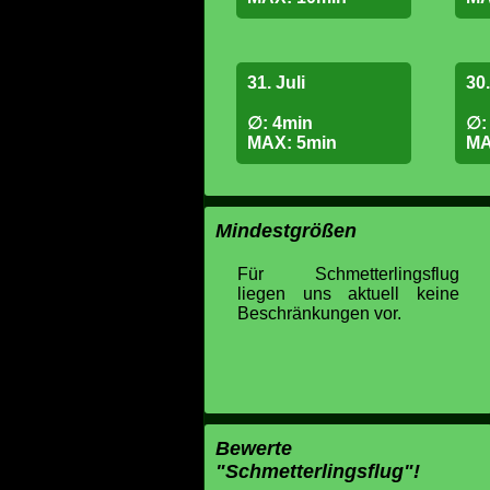
31. Juli
30.
∅: 4min
∅:
MAX: 5min
MA
Mindestgrößen
Für Schmetterlingsflug
liegen uns aktuell keine
Beschränkungen vor.
Bewerte
"Schmetterlingsflug"!