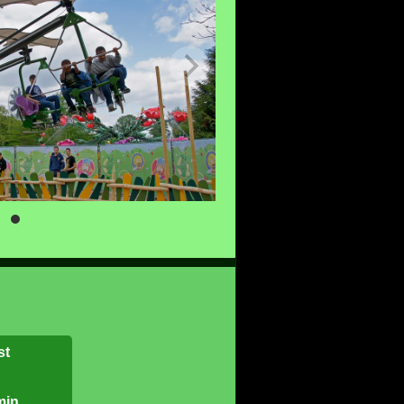
st
min