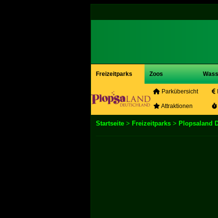
Freizeitparks
Zoos
Wass
Parkübersicht
Attraktionen
Startseite
>
Freizeitparks
>
Plopsaland 