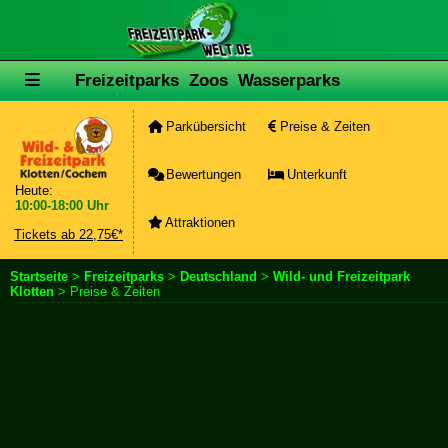
Freizeitparks
Zoos
Wasserparks
Parkübersicht
Preise & Zeiten
Bewertungen
Unterkunft
Heute:
10:00-18:00 Uhr
Attraktionen
Tickets ab 22,75€*
Startseite
>
Freizeitparks
>
Deutschland
>
Wild- und Freizeitpark
Klotten
> Preise & Zeiten