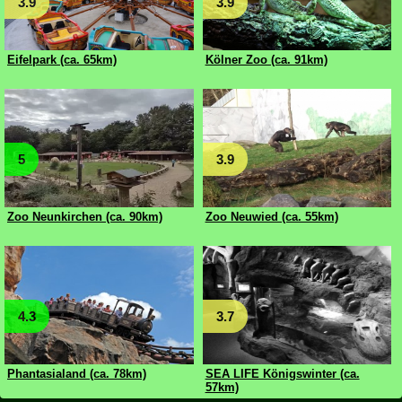
3.9
3.9
Eifelpark (ca. 65km)
Kölner Zoo (ca. 91km)
5
3.9
Zoo Neunkirchen (ca. 90km)
Zoo Neuwied (ca. 55km)
4.3
3.7
Phantasialand (ca. 78km)
SEA LIFE Königswinter (ca.
57km)