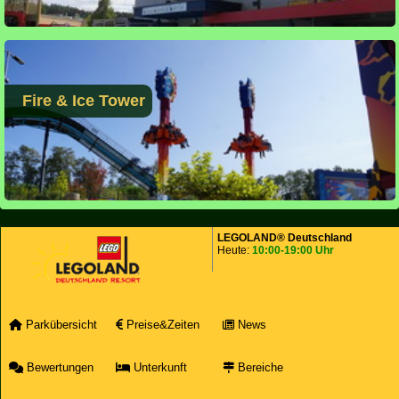
Fire & Ice Tower
LEGOLAND® Deutschland
Heute:
10:00-19:00 Uhr
Parkübersicht
Preise&Zeiten
News
Bewertungen
Unterkunft
Bereiche