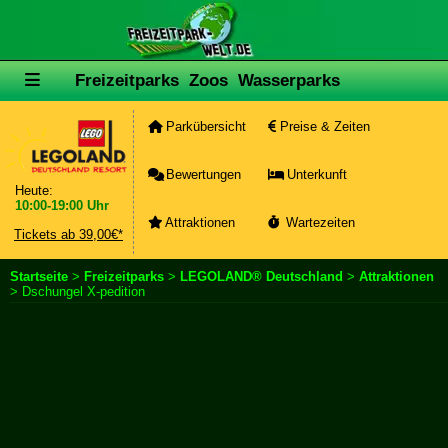
Freizeitparks
Zoos
Wasserparks
Parkübersicht
Preise & Zeiten
Bewertungen
Unterkunft
Heute:
10:00-19:00 Uhr
Attraktionen
Wartezeiten
Tickets ab 39,00€*
Startseite
>
Freizeitparks
>
LEGOLAND® Deutschland
>
Attraktionen
> Dschungel X-pedition