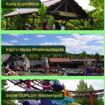
Kanu Expedition
Käpt'n Nicks Piratenschlacht
Super DUPLO® Wasserspaß