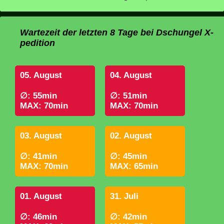
Wartezeit der letzten 8 Tage bei Dschungel X-
pedition
05. August
04. August
∅: 55min
∅: 51min
MAX: 70min
MAX: 70min
03. August
02. August
∅: 41min
∅: 45min
MAX: 70min
MAX: 65min
01. August
31. Juli
∅: 46min
∅: 42min