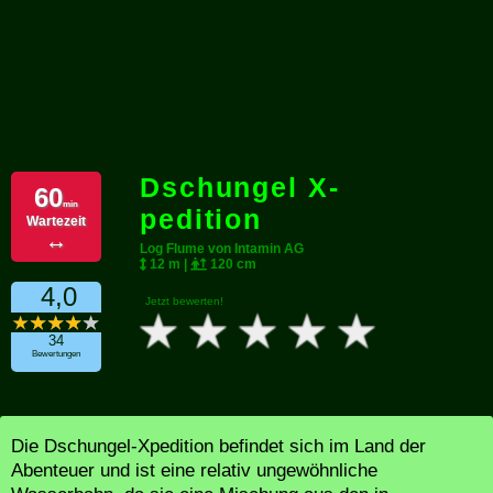
Dschungel X-
60
min
pedition
Wartezeit
↔
Log Flume von Intamin AG
12 m |
120 cm
4,0
Jetzt bewerten!
34
Bewertungen
Die Dschungel-Xpedition befindet sich im Land der
Abenteuer und ist eine relativ ungewöhnliche