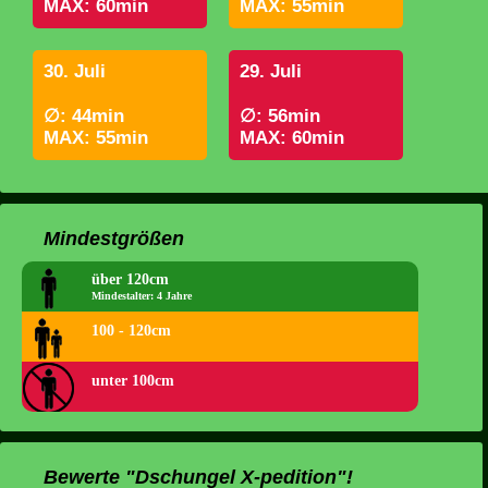
MAX: 60min
MAX: 55min
30. Juli
29. Juli
∅: 44min
∅: 56min
MAX: 55min
MAX: 60min
Mindestgrößen
über 120cm
Mindestalter: 4 Jahre
100 - 120cm
unter 100cm
Bewerte "Dschungel X-pedition"!