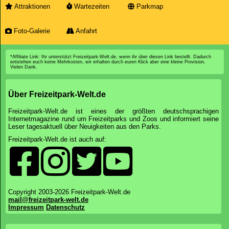
Attraktionen
Wartezeiten
Parkmap
Foto-Galerie
Anfahrt
*Affiliate Link: Ihr unterstützt Freizeitpark-Welt.de, wenn ihr über diesen Link bestellt. Dadurch
entstehen euch keine Mehrkosten, wir erhalten durch euren Klick aber eine kleine Provision.
Vielen Dank.
Über Freizeitpark-Welt.de
Freizeitpark-Welt.de ist eines der größten deutschsprachigen
Internetmagazine rund um Freizeitparks und Zoos und informiert seine
Leser tagesaktuell über Neuigkeiten aus den Parks.
Freizeitpark-Welt.de ist auch auf:
Copyright 2003-2026 Freizeitpark-Welt.de
mail@freizeitpark-welt.de
Impressum
Datenschutz