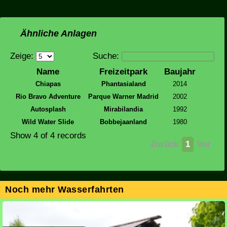
Ähnliche Anlagen
Zeige:
Suche:
Name
Freizeitpark
Baujahr
Chiapas
Phantasialand
2014
Rio Bravo Adventure
Parque Warner Madrid
2002
Autosplash
Mirabilandia
1992
Wild Water Slide
Bobbejaanland
1980
Show 4 of 4 records
Zurück
1
Vor
Noch mehr Wasserfahrten