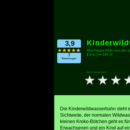
Kinderwil
3,9
Mini Flume Ride von abc r
4 m |
105 m
7
Bewertungen
Jetzt bewerten!
Die Kinderwildwasserbahn steht e
Sichtweite, der normalen Wildwas
kleinen Kroko-Bötchen geht es fü
Erwachsenen und ein Kind auf ei