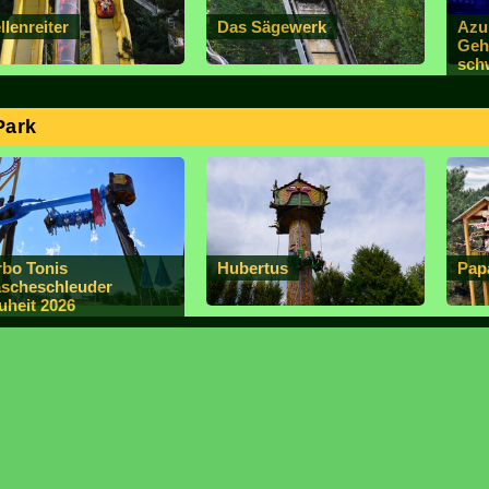
lenreiter
Das Sägewerk
Azu
Geh
sch
Park
rbo Tonis
Hubertus
Pap
scheschleuder
uheit 2026