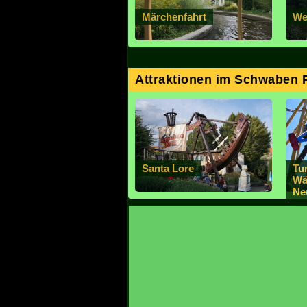
Märchenfahrt
Wel
Attraktionen im Schwaben 
Santa Lore
Tu
Wä
Ne