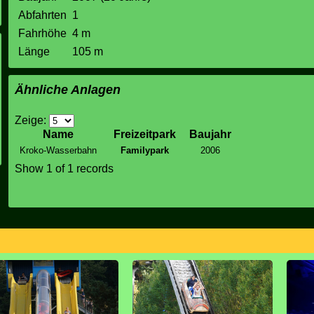
Abfahrten
1
Fahrhöhe
4 m
Länge
105 m
Ähnliche Anlagen
Zeige:
Name
Freizeitpark
Baujahr
Kroko-Wasserbahn
Familypark
2006
Show 1 of 1 records