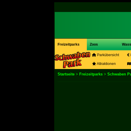
Freizeitparks
Zoos
Wass
Parkübersicht
Attraktionen
Startseite
>
Freizeitparks
>
Schwaben P