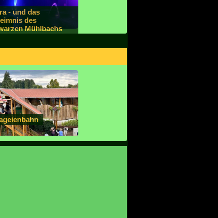
ra - und das
eimnis des
warzen Mühlbachs
ageienbahn