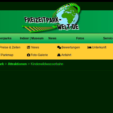
erparks
Indoor | Museum
News
Fotos
Servic
Preise & Zeiten
News
Bewertungen
Unterkunft
Parkmap
Foto-Galerie
Anfahrt
ark
>
Attraktionen
> Kinderwildwasserbahn