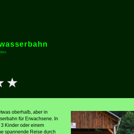
dwasserbahn
ides
twas oberhalb, aber in
serbahn für Erwachsene. In
r 3 Kinder oder einem
ne spannende Reise durch