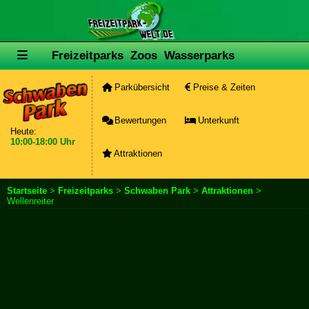
Freizeitparks
Zoos
Wasserparks
Parkübersicht
Preise & Zeiten
Bewertungen
Unterkunft
Heute:
10:00-18:00 Uhr
Attraktionen
Startseite
>
Freizeitparks
>
Schwaben Park
>
Attraktionen
>
Wellenreiter