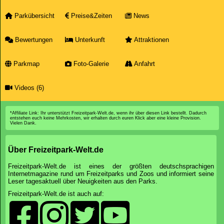
Parkübersicht
Preise&Zeiten
News
Bewertungen
Unterkunft
Attraktionen
Parkmap
Foto-Galerie
Anfahrt
Videos (6)
*Affiliate Link: Ihr unterstützt Freizeitpark-Welt.de, wenn ihr über diesen Link bestellt. Dadurch
entstehen euch keine Mehrkosten, wir erhalten durch euren Klick aber eine kleine Provision.
Vielen Dank.
Über Freizeitpark-Welt.de
Freizeitpark-Welt.de ist eines der größten deutschsprachigen
Internetmagazine rund um Freizeitparks und Zoos und informiert seine
Leser tagesaktuell über Neuigkeiten aus den Parks.
Freizeitpark-Welt.de ist auch auf: