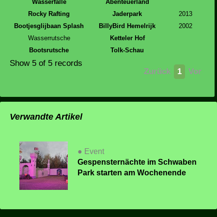
Wasserfälle
Abenteuerland
Rocky Rafting
Jaderpark
2013
Bootjesglijbaan Splash
BillyBird Hemelrijk
2002
Wasserrutsche
Ketteler Hof
Bootsrutsche
Tolk-Schau
Show 5 of 5 records
Zurück
1
Vor
Verwandte Artikel
● Event
Gespensternächte im Schwaben
Park starten am Wochenende