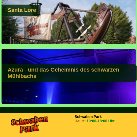
Santa Lore
Azura - und das Geheimnis des schwarzen
Mühlbachs
Schwaben Park
Heute:
10:00-18:00 Uhr