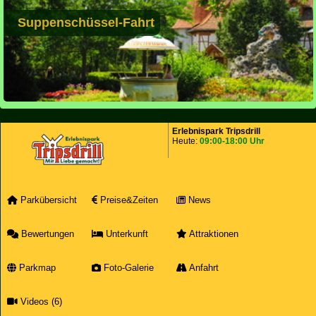
Suppenschüssel-Fahrt
Erlebnispark Tripsdrill
Heute:
09:00-18:00 Uhr
Parkübersicht
Preise&Zeiten
News
Bewertungen
Unterkunft
Attraktionen
Parkmap
Foto-Galerie
Anfahrt
Videos (6)