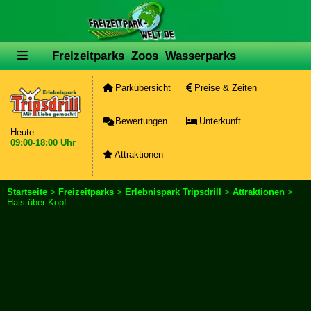
Freizeitparks
Zoos
Wasserparks
Parkübersicht
Preise & Zeiten
Bewertungen
Unterkunft
Heute:
09:00-18:00 Uhr
Attraktionen
Startseite
>
Freizeitparks
>
Erlebnispark Tripsdrill
>
Attraktionen
>
Hals-über-Kopf