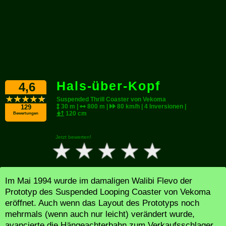
Hals-über-Kopf
4,6
Suspended Thrill Coaster von Vekoma
30 m |
800 m |
80 km/h | 4 Inversionen |
129
120 cm
Bewertungen
Jetzt bewerten!
Im Mai 1994 wurde im damaligen Walibi Flevo der
Prototyp des Suspended Looping Coaster von Vekoma
eröffnet. Auch wenn das Layout des Prototyps noch
mehrmals (wenn auch nur leicht) verändert wurde,
avancierte die Hängeachterbahn zum Verkaufsschlager