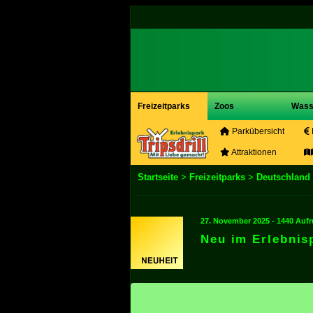
Freizeitparks
Zoos
Wass
Parkübersicht
Attraktionen
Startseite
>
Freizeitparks
>
Deutschland
27. November 2025 - 1440 Aufr
Neu im Erlebnisp