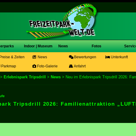
erparks
Indoor | Museum
News
Fotos
Servic
Preise & Zeiten
News
Bewertungen
Unterkunft
Parkmap
Foto-Galerie
Anfahrt
>
Erlebnispark Tripsdrill
>
News
> Neu im Erlebnispark Tripsdrill 2026: Fa
ufe
ark Tripsdrill 2026: Familienattraktion „LUF