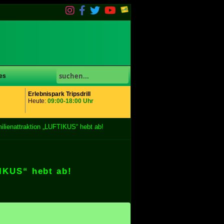
es
Erlebnispark Tripsdrill
Heute:
09:00-18:00 Uhr
milienattraktion „LUFTIKUS“ hebt ab!
TIKUS“ hebt ab!