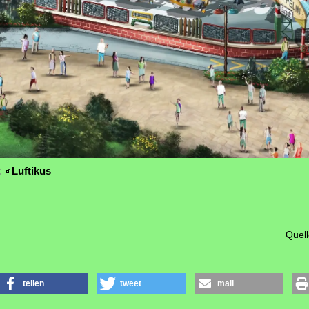
n:
Luftikus
Quell
teilen
tweet
mail