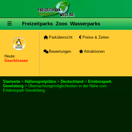
Freizeitparks
Zoos
Wasserparks
Parkübersicht
Preise & Zeiten
Bewertungen
Attraktionen
Heute:
Geschlossen
Startseite
>
Hallenspielplätze
>
Deutschland
>
Erlebnispark
Gevelsberg
> Übernachtungsmöglichkeiten in der Nähe vom
Erlebnispark Gevelsberg