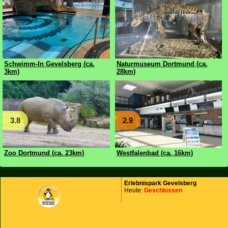
Schwimm-In Gevelsberg (ca.
Naturmuseum Dortmund (ca.
3km)
28km)
3.8
2.9
Zoo Dortmund (ca. 23km)
Westfalenbad (ca. 16km)
Erlebnispark Gevelsberg
Heute:
Geschlossen