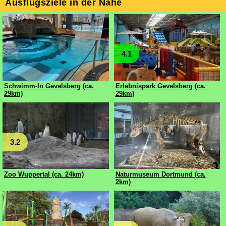
Ausflugsziele in der Nähe
4.1
Schwimm-In Gevelsberg (ca.
Erlebnispark Gevelsberg (ca.
29km)
29km)
3.2
Zoo Wuppertal (ca. 24km)
Naturmuseum Dortmund (ca.
2km)