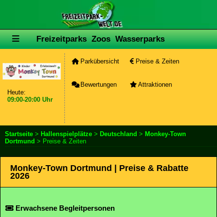
Freizeitparks
Zoos
Wasserparks
Parkübersicht
Preise & Zeiten
Bewertungen
Attraktionen
Heute:
09:00-20:00 Uhr
Startseite
>
Hallenspielplätze
>
Deutschland
>
Monkey-Town
Dortmund
> Preise & Zeiten
Monkey-Town Dortmund | Preise & Rabatte
2026
Erwachsene Begleitpersonen