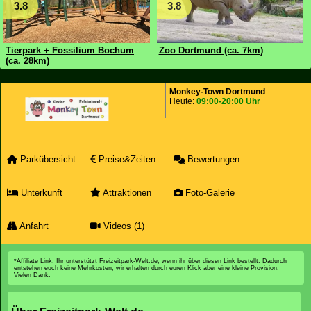
3.8
3.8
Tierpark + Fossilium Bochum
Zoo Dortmund (ca. 7km)
(ca. 28km)
Monkey-Town Dortmund
Heute:
09:00-20:00 Uhr
Parkübersicht
Preise&Zeiten
Bewertungen
Unterkunft
Attraktionen
Foto-Galerie
Anfahrt
Videos (1)
*Affiliate Link: Ihr unterstützt Freizeitpark-Welt.de, wenn ihr über diesen Link bestellt. Dadurch
entstehen euch keine Mehrkosten, wir erhalten durch euren Klick aber eine kleine Provision.
Vielen Dank.