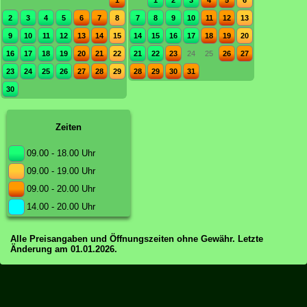
1
1
2
3
4
5
6
2
3
4
5
6
7
8
7
8
9
10
11
12
13
9
10
11
12
13
14
15
14
15
16
17
18
19
20
16
17
18
19
20
21
22
21
22
23
24
25
26
27
23
24
25
26
27
28
29
28
29
30
31
30
Zeiten
09.00 - 18.00 Uhr
09.00 - 19.00 Uhr
09.00 - 20.00 Uhr
14.00 - 20.00 Uhr
Alle Preisangaben und Öffnungszeiten ohne Gewähr. Letzte
Änderung am 01.01.2026.