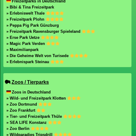
Freizeitparks in Deutschland
» Bibi & Tina Freizeitpark
» Erlebniswelt Thale
» Freizeitpark Plohn
» Peppa Pig Park Günzburg
» Freizeitpark Ravensburger Spieleland
» Erse Park Uetze
» Magic Park Verden
» Maximilianpark
» Die Geheime Welt von Turisede
» Erlebnispark Steinau
Zoos / Tierparks
Zoos in Deutschland
» Wild- und Freizeitpark Klotten
» Zoo Dortmund
» Zoo Frankfurt
» Tier- und Freizeitpark Thüle
» SEA LIFE Konstanz
» Zoo Berlin
» Wildparadies Tripsdrill