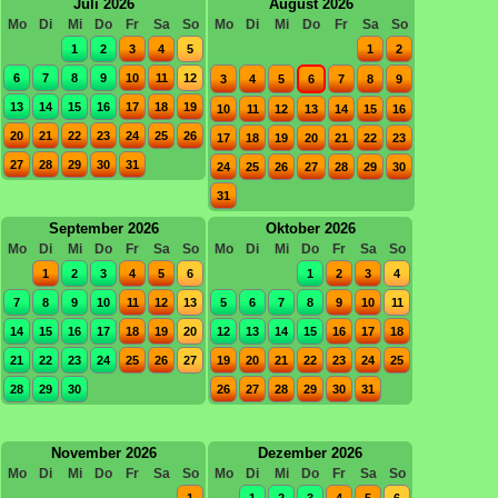
Juli 2026
August 2026
Mo
Di
Mi
Do
Fr
Sa
So
Mo
Di
Mi
Do
Fr
Sa
So
1
2
3
4
5
1
2
6
7
8
9
10
11
12
3
4
5
6
7
8
9
13
14
15
16
17
18
19
10
11
12
13
14
15
16
20
21
22
23
24
25
26
17
18
19
20
21
22
23
27
28
29
30
31
24
25
26
27
28
29
30
31
September 2026
Oktober 2026
Mo
Di
Mi
Do
Fr
Sa
So
Mo
Di
Mi
Do
Fr
Sa
So
1
2
3
4
5
6
1
2
3
4
7
8
9
10
11
12
13
5
6
7
8
9
10
11
14
15
16
17
18
19
20
12
13
14
15
16
17
18
21
22
23
24
25
26
27
19
20
21
22
23
24
25
28
29
30
26
27
28
29
30
31
November 2026
Dezember 2026
Mo
Di
Mi
Do
Fr
Sa
So
Mo
Di
Mi
Do
Fr
Sa
So