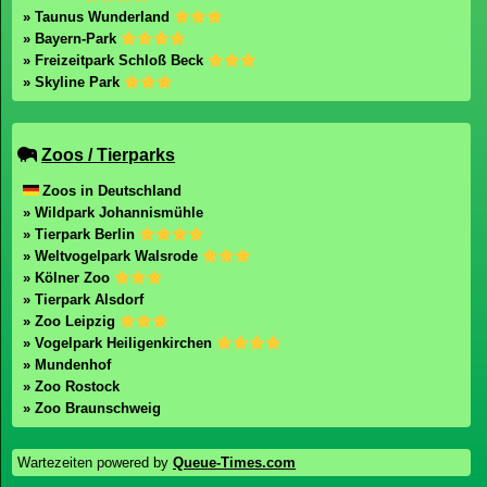
» Taunus Wunderland
» Bayern-Park
» Freizeitpark Schloß Beck
» Skyline Park
Zoos / Tierparks
Zoos in Deutschland
» Wildpark Johannismühle
» Tierpark Berlin
» Weltvogelpark Walsrode
» Kölner Zoo
» Tierpark Alsdorf
» Zoo Leipzig
» Vogelpark Heiligenkirchen
» Mundenhof
» Zoo Rostock
» Zoo Braunschweig
Wartezeiten powered by
Queue-Times.com