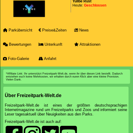
Yullbe Rust
Heute:
Geschlossen
Parkübersicht
Preise&Zeiten
News
Bewertungen
Unterkunft
Attraktionen
Foto-Galerie
Anfahrt
*Affiliate Link: Ihr unterstützt Freizeitpark-Welt.de, wenn ihr über diesen Link bestellt. Dadurch
entstehen euch keine Mehrkosten, wir erhalten durch euren Klick aber eine kleine Provision.
Vielen Dank.
Über Freizeitpark-Welt.de
Freizeitpark-Welt.de ist eines der größten deutschsprachigen
Internetmagazine rund um Freizeitparks und Zoos und informiert seine
Leser tagesaktuell über Neuigkeiten aus den Parks.
Freizeitpark-Welt.de ist auch auf: