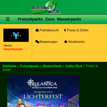
Freizeitparks
Zoos
Wasserparks
Parkübersicht
Preise & Zeiten
Bewertungen
Attraktionen
Heute:
Geschlossen
Startseite
>
Freizeitparks
>
Deutschland
>
Yullbe Rust
> Preise &
Zeiten