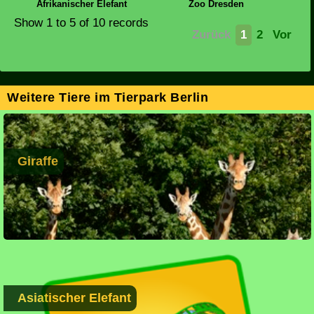
Afrikanischer Elefant
Zoo Dresden
Show
1 to 5
of 10 records
Zurück
1
2
Vor
Weitere Tiere im Tierpark Berlin
Giraffe
Asiatischer Elefant