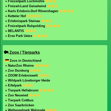
» Freizeitpark Lochmühle
» Freizeit-Land Geiselwind
» Karls Erlebnis-Dorf Rövershagen
» Ketteler Hof
» Erlebnispark Steinau
» Freizeitpark Ruhpolding
» BELANTIS
» Erse Park Uetze
Zoos / Tierparks
Zoos in Deutschland
» NaturZoo Rheine
» Zoo Duisburg
» ZOOM Erlebniswelt
» Wildpark Lüneburger Heide
» Eifelpark
» Tierpark Hellabrunn
» Zoo Neuwied
» Tierpark Cottbus
» Zoo Saarbrücken
» Weltvogelpark Walsrode