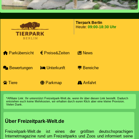
Tierpark Berlin
Heute:
09:00-18:30 Uhr
Parkübersicht
Preise&Zeiten
News
Bewertungen
Unterkunft
Bereiche
Tiere
Parkmap
Anfahrt
*Affiliate Link: Ihr unterstützt Freizeitpark-Welt.de, wenn ihr über diesen Link bestellt. Dadurch
entstehen euch keine Mehrkosten, wir erhalten durch euren Klick aber eine kleine Provision.
Vielen Dank.
Über Freizeitpark-Welt.de
Freizeitpark-Welt.de ist eines der größten deutschsprachigen
Internetmagazine rund um Freizeitparks und Zoos und informiert seine