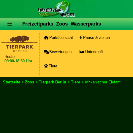
Freizeitparks
Zoos
Wasserparks
Parkübersicht
Preise & Zeiten
Bewertungen
Unterkunft
Heute:
09:00-18:30 Uhr
Tiere
Startseite
>
Zoos
>
Tierpark Berlin
>
Tiere
> Afrikanischer Elefant