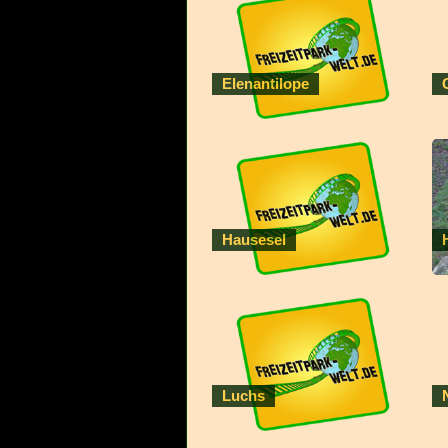
Elenantilope
Hausesel
Luchs