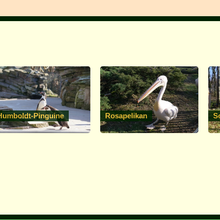
Humboldt-Pinguine
Rosapelikan
S