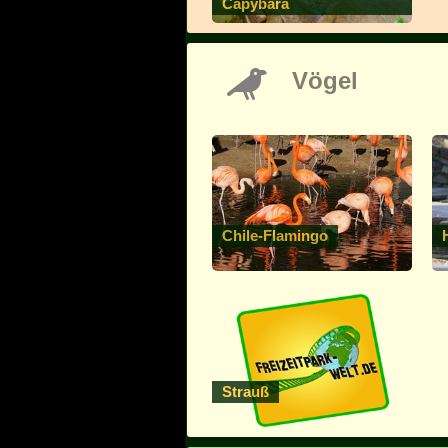
Capybara
Vögel
Chile-Flamingo
Strauß