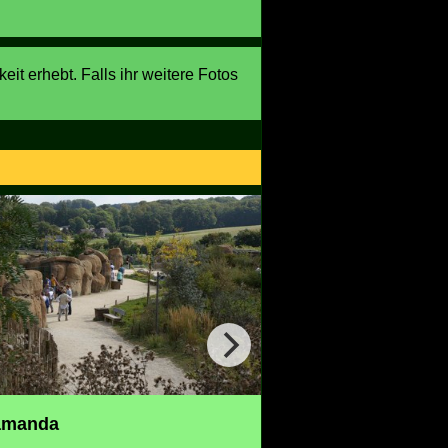
eit erhebt. Falls ihr weitere Fotos
Kajanaland
amanda