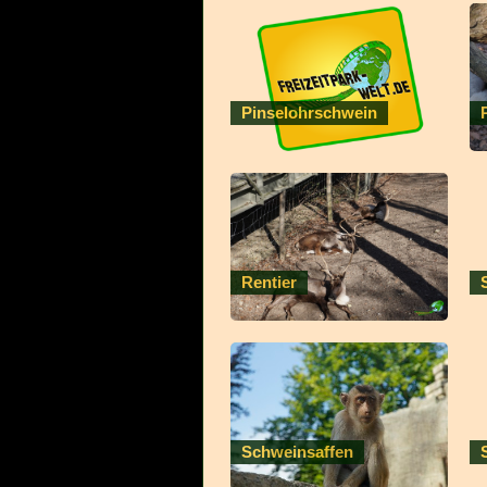
Pinselohrschwein
Rentier
Schweinsaffen