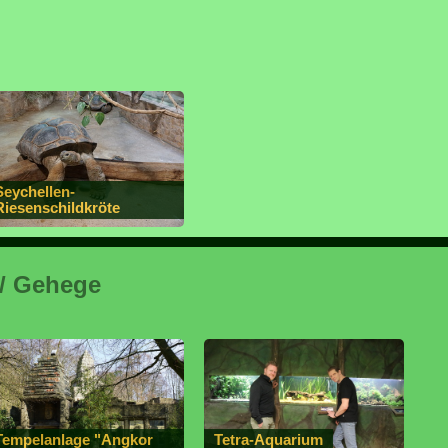
Seychellen-
Riesenschildkröte
 / Gehege
Tempelanlage "Angkor
Tetra-Aquarium