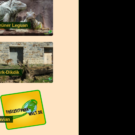
rüner Leguan
irk-Dikdik
avian