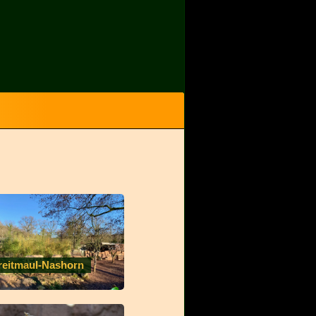
reitmaul-Nashorn