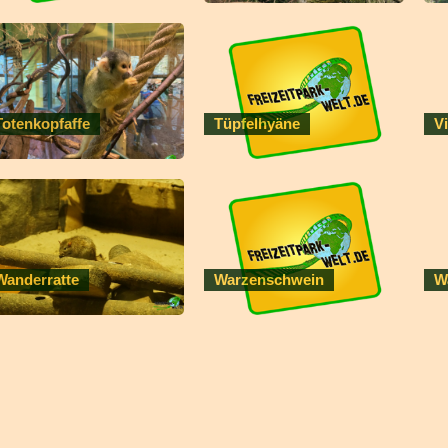
Totenkopfaffe
Tüpfelhyäne
Vi
Wanderratte
Warzenschwein
W