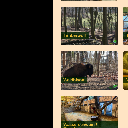
Timberwolf
Waldbison
Wasserschwein /