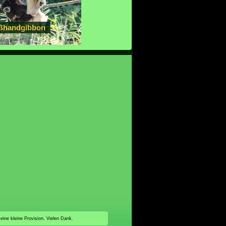
ßhandgibbon
 eine kleine Provision. Vielen Dank.