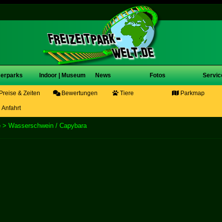
erparks
Indoor | Museum
News
Fotos
Servic
Preise & Zeiten
Bewertungen
Tiere
Parkmap
Anfahrt
e
> Wasserschwein / Capybara