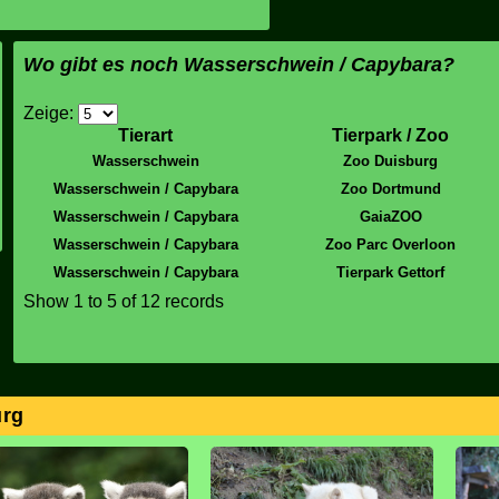
Wo gibt es noch Wasserschwein / Capybara?
Zeige:
Tierart
Tierpark / Zoo
Wasserschwein
Zoo Duisburg
Wasserschwein / Capybara
Zoo Dortmund
Wasserschwein / Capybara
GaiaZOO
Wasserschwein / Capybara
Zoo Parc Overloon
Wasserschwein / Capybara
Tierpark Gettorf
Show
1 to 5
of 12 records
urg