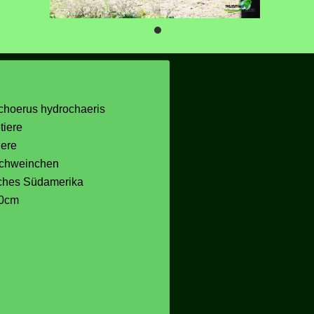
choerus hydrochaeris
tiere
iere
chweinchen
iches Südamerika
30cm