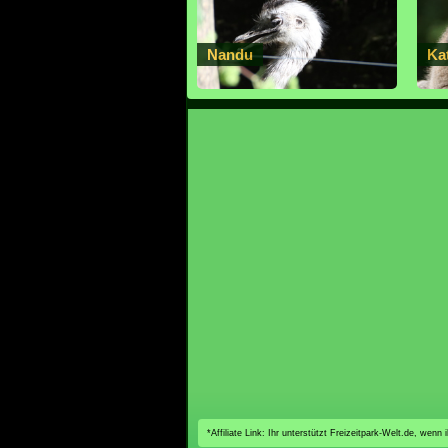
Nandu
Ka
*Affiliate Link: Ihr unterstützt Freizeitpark-Welt.de, wen