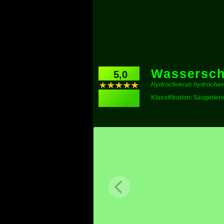
Wassersch
5,0
Hydrochoerus hydrochae
Klassifikation: Säugetier