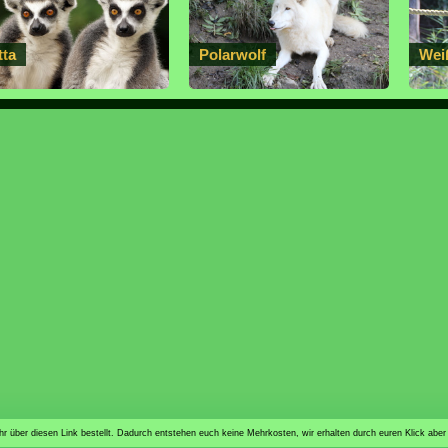
tta
Polarwolf
Wei
n ihr über diesen Link bestellt. Dadurch entstehen euch keine Mehrkosten, wir erhalten durch euren Klick aber