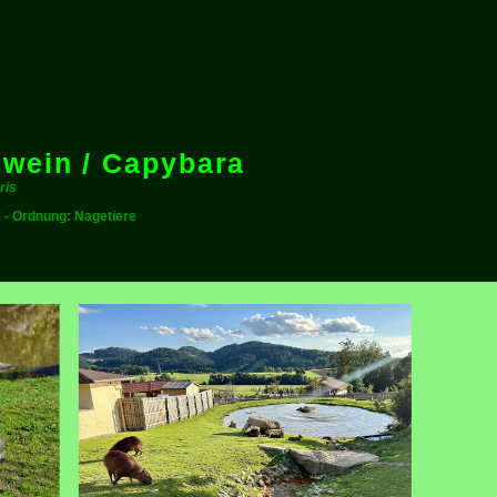
wein / Capybara
ris
e - Ordnung: Nagetiere