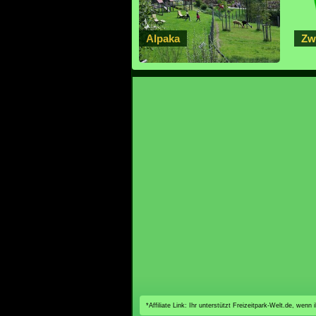
Alpaka
Zw
*Affiliate Link: Ihr unterstützt Freizeitpark-Welt.de, wen