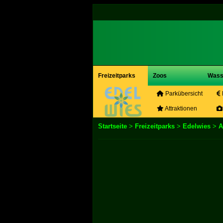
Freizeitparks
Zoos
Wass
Parkübersicht
Attraktionen
Startseite
>
Freizeitparks
>
Edelwies
>
A