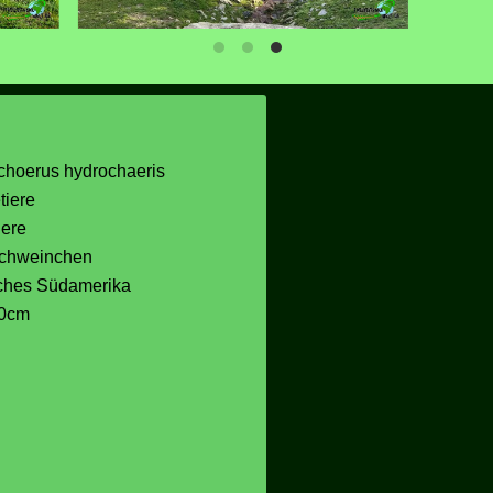
choerus hydrochaeris
tiere
iere
chweinchen
iches Südamerika
30cm