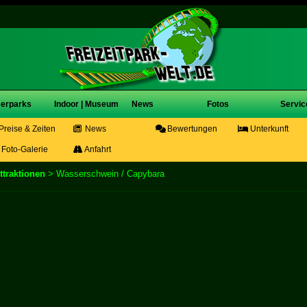
erparks
Indoor | Museum
News
Fotos
Servic
Preise & Zeiten
News
Bewertungen
Unterkunft
Foto-Galerie
Anfahrt
ttraktionen
> Wasserschwein / Capybara