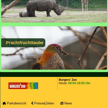
Prachtfruchttaube
Burgers' Zoo
Heute:
09:00-18:00 Uhr
Parkübersicht
Preise&Zeiten
News