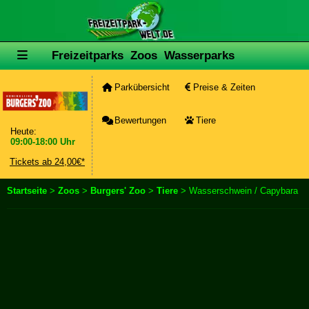
Freizeitparks
Zoos
Wasserparks
Parkübersicht
Preise & Zeiten
Bewertungen
Tiere
Heute:
09:00-18:00 Uhr
Tickets ab 24,00€*
Startseite
>
Zoos
>
Burgers' Zoo
>
Tiere
> Wasserschwein / Capybara