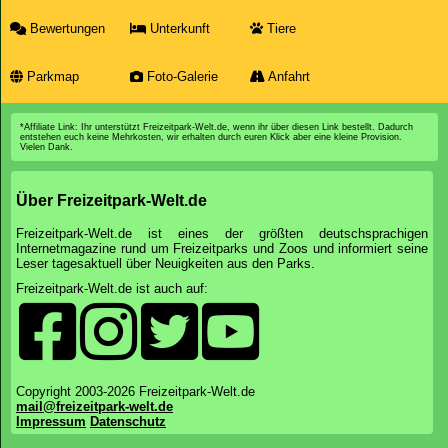
Bewertungen
Unterkunft
Tiere
Parkmap
Foto-Galerie
Anfahrt
*Affiliate Link: Ihr unterstützt Freizeitpark-Welt.de, wenn ihr über diesen Link bestellt. Dadurch
entstehen euch keine Mehrkosten, wir erhalten durch euren Klick aber eine kleine Provision.
Vielen Dank.
Über Freizeitpark-Welt.de
Freizeitpark-Welt.de ist eines der größten deutschsprachigen
Internetmagazine rund um Freizeitparks und Zoos und informiert seine
Leser tagesaktuell über Neuigkeiten aus den Parks.
Freizeitpark-Welt.de ist auch auf:
Copyright 2003-2026 Freizeitpark-Welt.de
mail@freizeitpark-welt.de
Impressum
Datenschutz