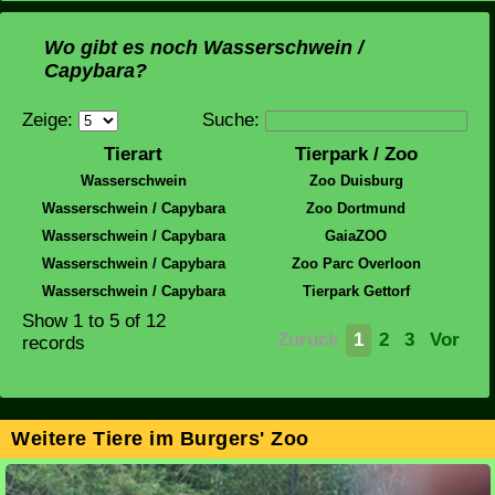
Wo gibt es noch Wasserschwein /
Capybara?
Zeige:
Suche:
Tierart
Tierpark / Zoo
Wasserschwein
Zoo Duisburg
Wasserschwein / Capybara
Zoo Dortmund
Wasserschwein / Capybara
GaiaZOO
Wasserschwein / Capybara
Zoo Parc Overloon
Wasserschwein / Capybara
Tierpark Gettorf
Show
1 to 5
of 12
Zurück
1
2
3
Vor
records
Weitere Tiere im Burgers' Zoo