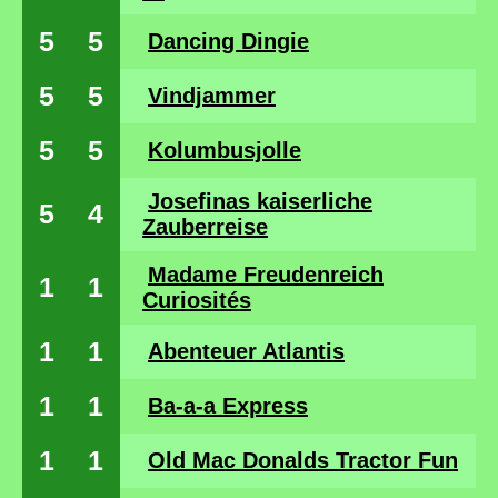
5
5
Dancing Dingie
5
5
Vindjammer
5
5
Kolumbusjolle
Josefinas kaiserliche
5
4
Zauberreise
Madame Freudenreich
1
1
Curiosités
1
1
Abenteuer Atlantis
1
1
Ba-a-a Express
1
1
Old Mac Donalds Tractor Fun