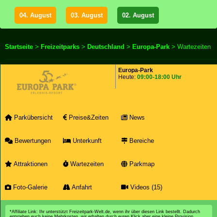
04. August
03. August
02. August
Startseite
>
Freizeitparks
>
Deutschland
>
Europa-Park
> Wartezeiten
Europa-Park
Heute:
09:00-18:00 Uhr
Parkübersicht
Preise&Zeiten
News
Bewertungen
Unterkunft
Bereiche
Attraktionen
Wartezeiten
Parkmap
Foto-Galerie
Anfahrt
Videos (15)
*Affiliate Link: Ihr unterstützt Freizeitpark-Welt.de, wenn ihr über diesen Link bestellt. Dadurch
entstehen euch keine Mehrkosten, wir erhalten durch euren Klick aber eine kleine Provision.