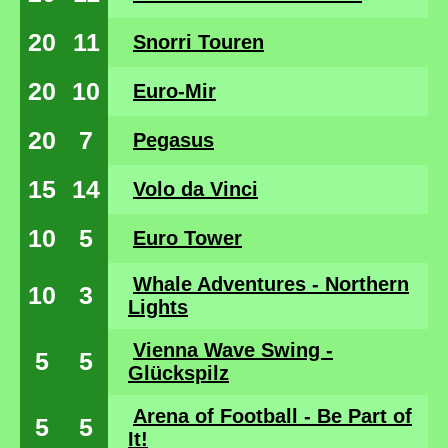
20
11
Snorri Touren
20
10
Euro-Mir
20
7
Pegasus
15
14
Volo da Vinci
10
5
Euro Tower
Whale Adventures - Northern
10
3
Lights
Vienna Wave Swing -
5
5
Glückspilz
Arena of Football - Be Part of
5
5
It!