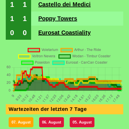
1
1
Castello dei Medici
1
1
Poppy Towers
0
0
Eurosat Coastiality
Wartezeiten der letzten 7 Tage
07. August
06. August
05. August