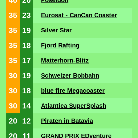
40
20
Poseidon
35
23
Eurosat - CanCan Coaster
35
19
Silver Star
35
18
Fjord Rafting
35
17
Matterhorn-Blitz
30
19
Schweizer Bobbahn
30
18
blue fire Megacoaster
30
14
Atlantica SuperSplash
20
12
Piraten in Batavia
20
11
GRAND PRIX EDventure