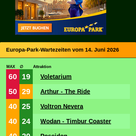
Europa-Park-Wartezeiten vom 14. Juni 2026
MAX
∅
Attraktion
60
19
Voletarium
50
29
Arthur - The Ride
40
25
Voltron Nevera
40
24
Wodan - Timbur Coaster