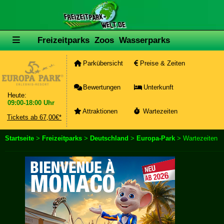
Freizeitparks
Zoos
Wasserparks
Parkübersicht
Preise & Zeiten
Bewertungen
Unterkunft
Heute:
09:00-18:00 Uhr
Attraktionen
Wartezeiten
Tickets ab 67,00€*
Startseite
>
Freizeitparks
>
Deutschland
>
Europa-Park
> Wartezeiten