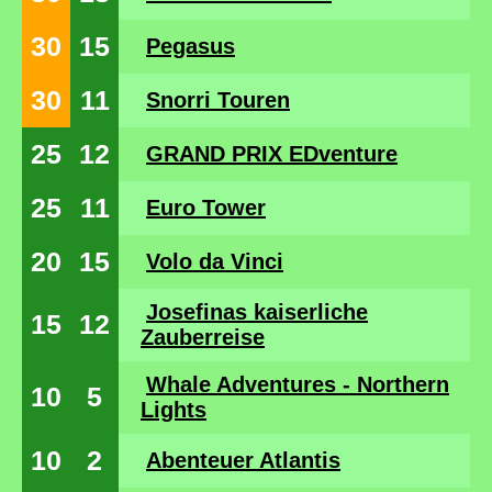
30
15
Pegasus
30
11
Snorri Touren
25
12
GRAND PRIX EDventure
25
11
Euro Tower
20
15
Volo da Vinci
Josefinas kaiserliche
15
12
Zauberreise
Whale Adventures - Northern
10
5
Lights
10
2
Abenteuer Atlantis