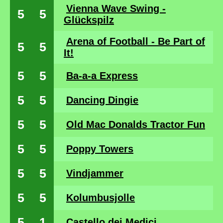
Vienna Wave Swing -
5
5
Glückspilz
Arena of Football - Be Part of
5
5
It!
5
5
Ba-a-a Express
5
5
Dancing Dingie
5
5
Old Mac Donalds Tractor Fun
5
5
Poppy Towers
5
5
Vindjammer
5
5
Kolumbusjolle
5
1
Castello dei Medici