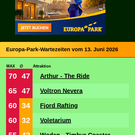
Europa-Park-Wartezeiten vom 13. Juni 2026
MAX
∅
Attraktion
70
47
Arthur - The Ride
65
47
Voltron Nevera
60
34
Fjord Rafting
60
32
Voletarium