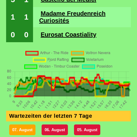
Madame Freudenreich
1
1
Curiosités
0
0
Eurosat Coastiality
Wartezeiten der letzten 7 Tage
07. August
06. August
05. August