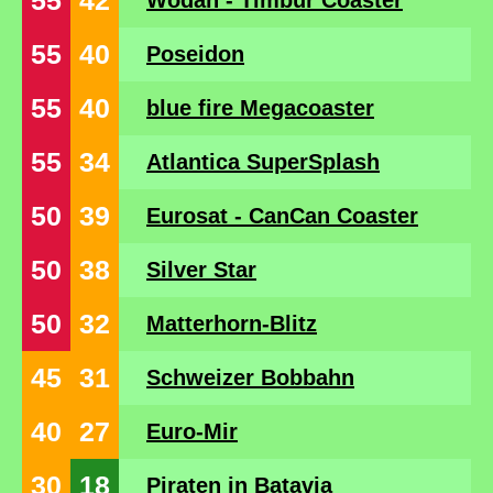
55
42
Wodan - Timbur Coaster
55
40
Poseidon
55
40
blue fire Megacoaster
55
34
Atlantica SuperSplash
50
39
Eurosat - CanCan Coaster
50
38
Silver Star
50
32
Matterhorn-Blitz
45
31
Schweizer Bobbahn
40
27
Euro-Mir
30
18
Piraten in Batavia