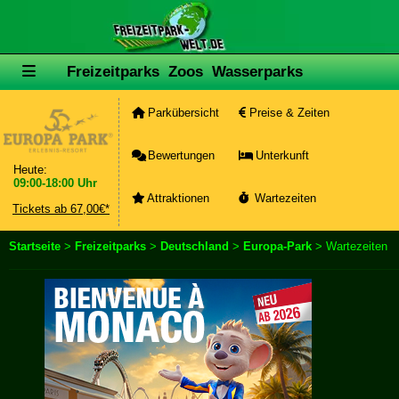
Freizeitparks
Zoos
Wasserparks
Parkübersicht
Preise & Zeiten
Bewertungen
Unterkunft
Heute:
09:00-18:00 Uhr
Attraktionen
Wartezeiten
Tickets ab 67,00€*
Startseite
>
Freizeitparks
>
Deutschland
>
Europa-Park
> Wartezeiten