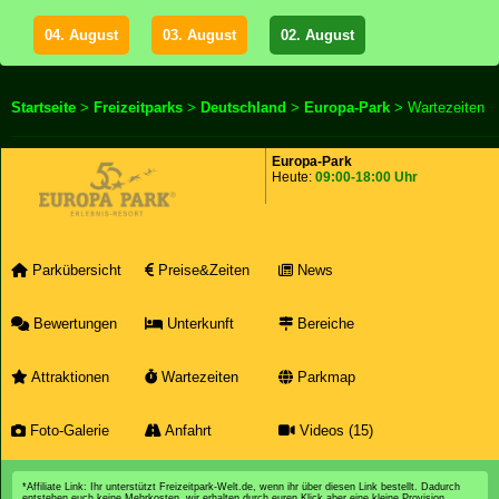
04. August
03. August
02. August
Startseite
>
Freizeitparks
>
Deutschland
>
Europa-Park
> Wartezeiten
Europa-Park
Heute:
09:00-18:00 Uhr
Parkübersicht
Preise&Zeiten
News
Bewertungen
Unterkunft
Bereiche
Attraktionen
Wartezeiten
Parkmap
Foto-Galerie
Anfahrt
Videos (15)
*Affiliate Link: Ihr unterstützt Freizeitpark-Welt.de, wenn ihr über diesen Link bestellt. Dadurch
entstehen euch keine Mehrkosten, wir erhalten durch euren Klick aber eine kleine Provision.